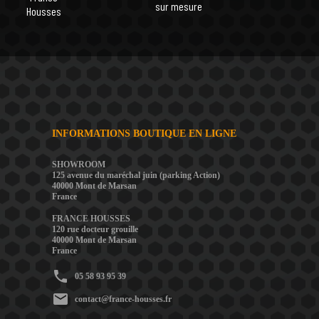
sur mesure
Housses
INFORMATIONS BOUTIQUE EN LIGNE
SHOWROOM
125 avenue du maréchal juin (parking Action)
40000 Mont de Marsan
France
FRANCE HOUSSES
120 rue docteur grouille
40000 Mont de Marsan
France
phone
05 58 93 95 39
mail
contact@france-housses.fr