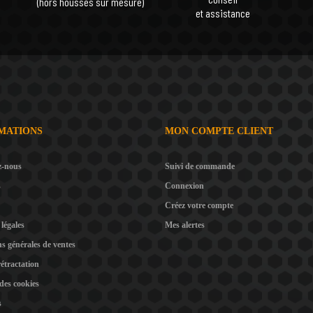
(hors housses sur mesure)
et assistance
MATIONS
MON COMPTE CLIENT
z-nous
Suivi de commande
s
Connexion
Créez votre compte
légales
Mes alertes
s générales de ventes
rétractation
 des cookies
s