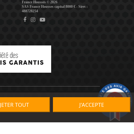
France Housses © 2026
SAS France Housses capital 8000 € - Siret :
488728254
9.2
/10
JETER TOUT
J'ACCEPTE
1491 avis