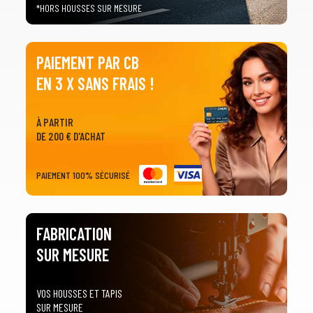
*HORS HOUSSES SUR MESURE
PAIEMENT PAR CB
EN 3 X SANS FRAIS !
À PARTIR
1
SÉLECTIONNEZ LE TYPE DE VOTRE VÉHICULE
DE 200 € D'ACHAT
arrow_drop_down
Tous les types
PAIEMENT 100% SÉCURISÉ
2
SÉLECTIONNEZ LA MARQUE DE VOTRE VÉHICULE
arrow_drop_down
Toutes les marques
FABRICATION
SUR MESURE
3
PRÉCISEZ LE MODÈLE
arrow_drop_down
Tous les modèles
VOS HOUSSES ET TAPIS
SUR MESURE