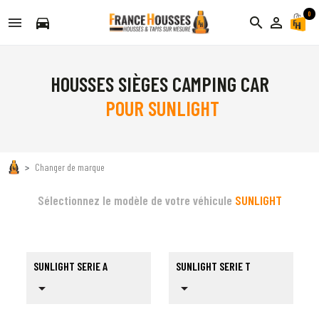
0
directions_car
search
person_outline
HOUSSES SIÈGES CAMPING CAR
POUR SUNLIGHT
Changer de marque
Sélectionnez le modèle de votre véhicule
SUNLIGHT
SUNLIGHT SERIE A
SUNLIGHT SERIE T
arrow_drop_down
arrow_drop_down