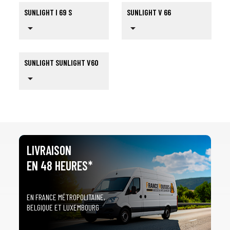
SUNLIGHT I 69 S
SUNLIGHT V 66
arrow_drop_down
arrow_drop_down
SUNLIGHT SUNLIGHT V60
arrow_drop_down
LIVRAISON
EN 48 HEURES*
EN FRANCE MÉTROPOLITAINE,
BELGIQUE ET LUXEMBOURG