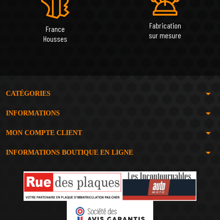
Fabrication
France
sur mesure
Housses
arrow_drop_down
CATÉGORIES
arrow_drop_down
INFORMATIONS
arrow_drop_down
MON COMPTE CLIENT
arrow_drop_down
INFORMATIONS BOUTIQUE EN LIGNE