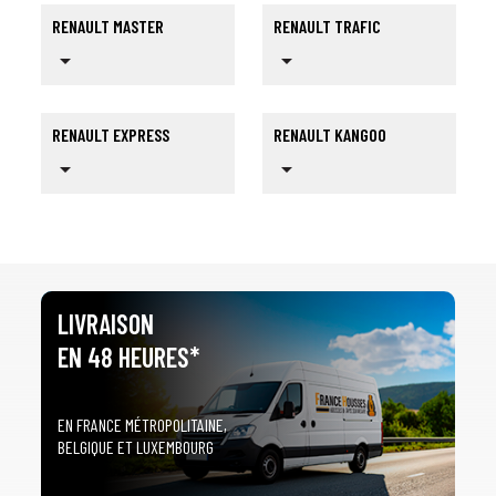
RENAULT MASTER
RENAULT TRAFIC
arrow_drop_down
arrow_drop_down
RENAULT EXPRESS
RENAULT KANGOO
arrow_drop_down
arrow_drop_down
LIVRAISON
EN 48 HEURES*
EN FRANCE MÉTROPOLITAINE,
BELGIQUE ET LUXEMBOURG