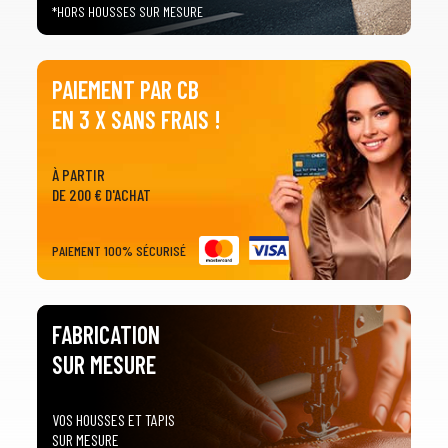
*HORS HOUSSES SUR MESURE
PAIEMENT PAR CB
EN 3 X SANS FRAIS !
À PARTIR
1
SÉLECTIONNEZ LE TYPE DE VOTRE VÉHICULE
DE 200 € D'ACHAT
arrow_drop_down
Tous les types
PAIEMENT 100% SÉCURISÉ
2
SÉLECTIONNEZ LA MARQUE DE VOTRE VÉHICULE
arrow_drop_down
Toutes les marques
FABRICATION
SUR MESURE
3
PRÉCISEZ LE MODÈLE
arrow_drop_down
Tous les modèles
VOS HOUSSES ET TAPIS
SUR MESURE