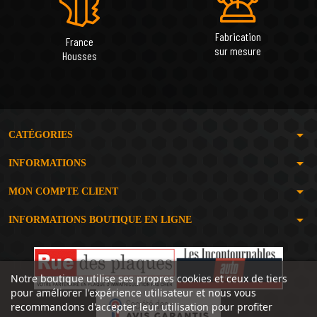
Fabrication
France
sur mesure
Housses
arrow_drop_down
CATÉGORIES
arrow_drop_down
INFORMATIONS
arrow_drop_down
MON COMPTE CLIENT
arrow_drop_down
INFORMATIONS BOUTIQUE EN LIGNE
Notre boutique utilise ses propres cookies et ceux de tiers
pour améliorer l'expérience utilisateur et nous vous
recommandons d'accepter leur utilisation pour profiter