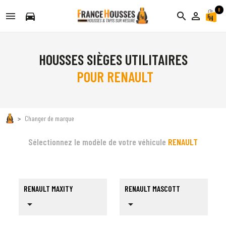
0
directions_car
search
person_outline
HOUSSES SIÈGES UTILITAIRES
POUR RENAULT
Changer de marque
Sélectionnez le modèle de votre véhicule
RENAULT
RENAULT MAXITY
RENAULT MASCOTT
arrow_drop_down
arrow_drop_down