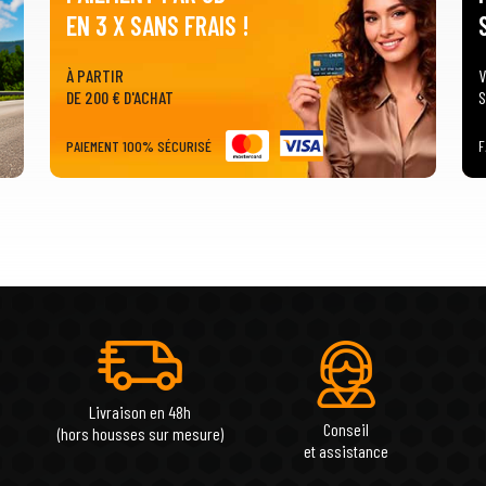
EN 3 X SANS FRAIS !
À PARTIR
V
DE 200 € D'ACHAT
S
PAIEMENT 100% SÉCURISÉ
F
Livraison en 48h
Conseil
(hors housses sur mesure)
et assistance