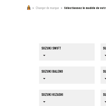
Changer de marque
Sélectionnez le modèle de votr
SUZUKI SWIFT
S
arrow_drop_down
arrow_dr
SUZUKI BALENO
S
arrow_drop_down
arrow_dr
SUZUKI KIZASHI
SU
arrow_drop_down
arrow_dr