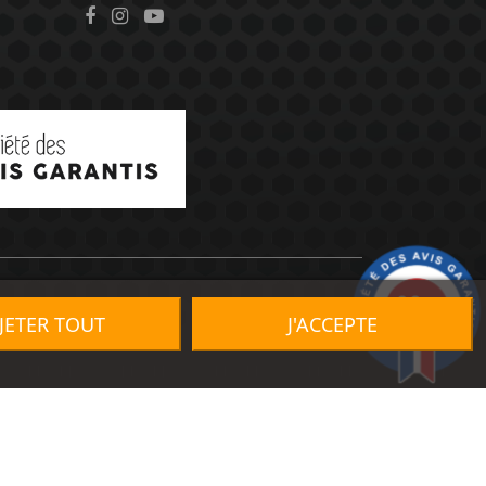
9.2
/10
JETER TOUT
J'ACCEPTE
1491 avis