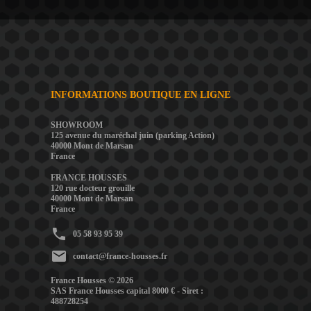
INFORMATIONS BOUTIQUE EN LIGNE
SHOWROOM
125 avenue du maréchal juin (parking Action)
40000 Mont de Marsan
France
FRANCE HOUSSES
120 rue docteur grouille
40000 Mont de Marsan
France
phone
05 58 93 95 39
mail
contact@france-housses.fr
France Housses © 2026
SAS France Housses capital 8000 € - Siret :
488728254