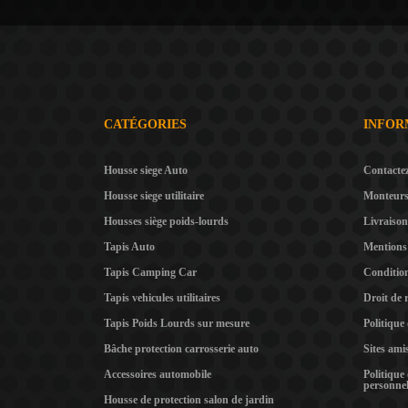
CATÉGORIES
INFOR
Housse siege Auto
Contacte
Housse siege utilitaire
Monteur
Housses siège poids-lourds
Livraison
Tapis Auto
Mentions 
Tapis Camping Car
Condition
Tapis vehicules utilitaires
Droit de 
Tapis Poids Lourds sur mesure
Politique
Bâche protection carrosserie auto
Sites ami
Accessoires automobile
Politique
personnel
Housse de protection salon de jardin