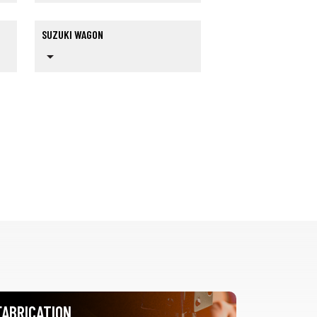
SUZUKI WAGON
arrow_drop_down
FABRICATION