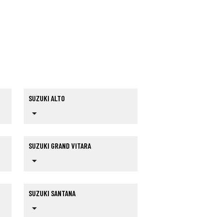
SUZUKI ALTO
arrow_drop_down
SUZUKI GRAND VITARA
arrow_drop_down
SUZUKI SANTANA
arrow_drop_down