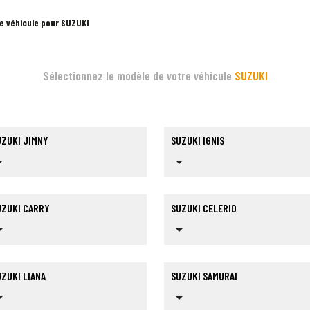
e véhicule pour SUZUKI
Sélectionnez le modèle de votre véhicule
SUZUKI
UZUKI JIMNY
SUZUKI IGNIS
op_down
arrow_drop_down
UZUKI CARRY
SUZUKI CELERIO
op_down
arrow_drop_down
ZUKI LIANA
SUZUKI SAMURAI
op_down
arrow_drop_down