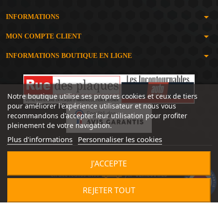
arrow_drop_down
INFORMATIONS
arrow_drop_down
MON COMPTE CLIENT
arrow_drop_down
INFORMATIONS BOUTIQUE EN LIGNE
Notre boutique utilise ses propres cookies et ceux de tiers
pour améliorer l'expérience utilisateur et nous vous
recommandons d'accepter leur utilisation pour profiter
pleinement de votre navigation.
Plus d'informations
Personnaliser les cookies
J'ACCEPTE
Un site réalisé avec
par
SERIOUSWEB
9.2
/10
1491 avis
REJETER TOUT