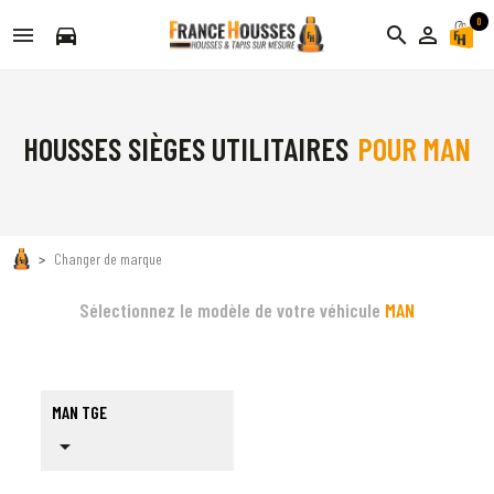
0
directions_car
search
person_outline
HOUSSES SIÈGES UTILITAIRES
POUR MAN
Changer de marque
Sélectionnez le modèle de votre véhicule
MAN
MAN TGE
arrow_drop_down