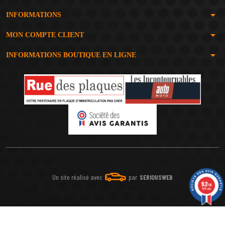
arrow_drop_down
INFORMATIONS
arrow_drop_down
MON COMPTE CLIENT
arrow_drop_down
INFORMATIONS BOUTIQUE EN LIGNE
Un site réalisé avec
par
SERIOUSWEB
9.2
/10
1491 avis