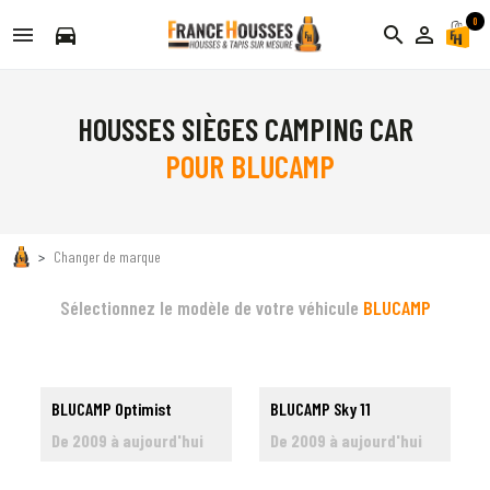
0
directions_car
search
person_outline
HOUSSES SIÈGES CAMPING CAR
POUR BLUCAMP
Changer de marque
Sélectionnez le modèle de votre véhicule
BLUCAMP
BLUCAMP Optimist
BLUCAMP Sky 11
De 2009 à aujourd'hui
De 2009 à aujourd'hui