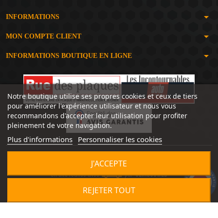
arrow_drop_down
INFORMATIONS
arrow_drop_down
MON COMPTE CLIENT
arrow_drop_down
INFORMATIONS BOUTIQUE EN LIGNE
Notre boutique utilise ses propres cookies et ceux de tiers
pour améliorer l'expérience utilisateur et nous vous
recommandons d'accepter leur utilisation pour profiter
pleinement de votre navigation.
Plus d'informations
Personnaliser les cookies
J'ACCEPTE
Un site réalisé avec
par
SERIOUSWEB
9.2
/10
1492 avis
REJETER TOUT