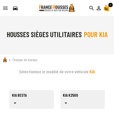
0
directions_car
search
person_outline
HOUSSES SIÈGES UTILITAIRES
POUR KIA
Changer de marque
Sélectionnez le modèle de votre véhicule
KIA
KIA BESTA
KIA K2500
arrow_drop_down
arrow_drop_down