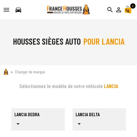
0
directions_car
search
person_outline
HOUSSES SIÈGES AUTO
POUR LANCIA
Changer de marque
Sélectionnez le modèle de votre véhicule
LANCIA
LANCIA DEDRA
LANCIA DELTA
arrow_drop_down
arrow_drop_down