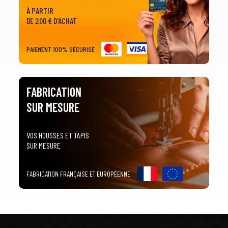
arrow_drop_down
Toutes les marques
À PARTIR
DE 200 € D'ACHAT
3
PRÉCISEZ LE MODÈLE
PAIEMENT 100% SÉCURISÉ
arrow_drop_down
Tous les modèles
FABRICATION
SUR MESURE
VOS HOUSSES ET TAPIS
SUR MESURE
FABRICATION FRANÇAISE ET EUROPÉENNE