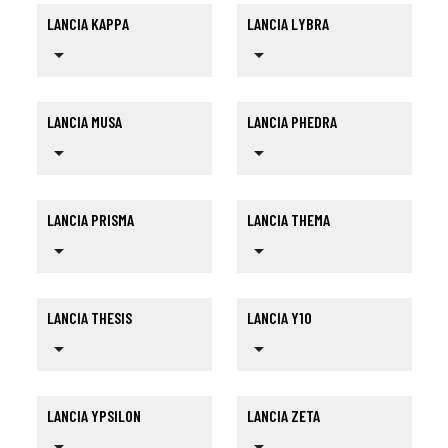
LANCIA KAPPA
LANCIA LYBRA
arrow_drop_down
arrow_drop_down
LANCIA MUSA
LANCIA PHEDRA
arrow_drop_down
arrow_drop_down
LANCIA PRISMA
LANCIA THEMA
arrow_drop_down
arrow_drop_down
LANCIA THESIS
LANCIA Y10
arrow_drop_down
arrow_drop_down
LANCIA YPSILON
LANCIA ZETA
arrow_drop_down
arrow_drop_down