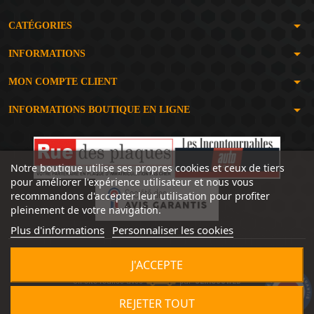
arrow_drop_down
CATÉGORIES
arrow_drop_down
INFORMATIONS
arrow_drop_down
MON COMPTE CLIENT
arrow_drop_down
INFORMATIONS BOUTIQUE EN LIGNE
Notre boutique utilise ses propres cookies et ceux de tiers
pour améliorer l'expérience utilisateur et nous vous
recommandons d'accepter leur utilisation pour profiter
pleinement de votre navigation.
Plus d'informations
Personnaliser les cookies
J'ACCEPTE
Un site réalisé avec
par
SERIOUSWEB
9.2
/10
1492 avis
REJETER TOUT