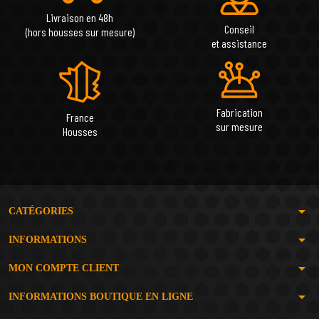
Livraison en 48h
Conseil
(hors housses sur mesure)
et assistance
Fabrication
France
sur mesure
Housses
arrow_drop_down
CATÉGORIES
arrow_drop_down
INFORMATIONS
arrow_drop_down
MON COMPTE CLIENT
arrow_drop_down
INFORMATIONS BOUTIQUE EN LIGNE