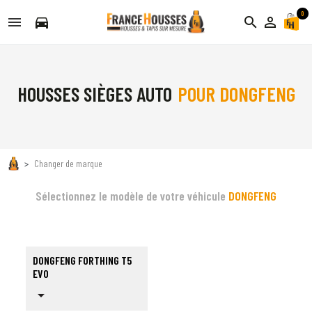
0
directions_car
search
person_outline
HOUSSES SIÈGES AUTO
POUR DONGFENG
Changer de marque
Sélectionnez le modèle de votre véhicule
DONGFENG
DONGFENG FORTHING T5
EVO
arrow_drop_down