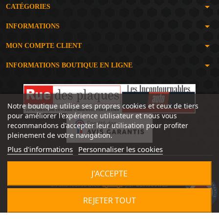
arrow_drop_down
CATÉGORIES
arrow_drop_down
INFORMATIONS
arrow_drop_down
MON COMPTE CLIENT
arrow_drop_down
INFORMATIONS BOUTIQUE EN LIGNE
Notre boutique utilise ses propres cookies et ceux de tiers
pour améliorer l'expérience utilisateur et nous vous
recommandons d'accepter leur utilisation pour profiter
pleinement de votre navigation.
Plus d'informations
Personnaliser les cookies
J'ACCEPTE
Un site réalisé avec
par
SERIOUSWEB
9.2
/10
1491 avis
REJETER TOUT