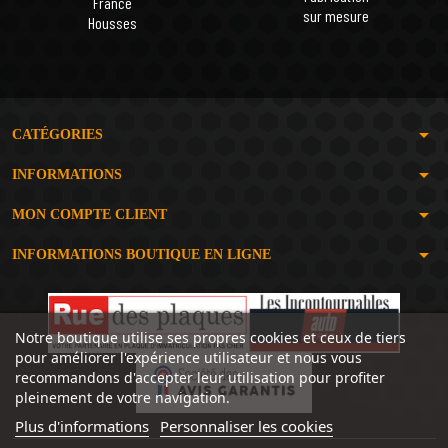
France
sur mesure
Housses
arrow_drop_down
CATÉGORIES
arrow_drop_down
INFORMATIONS
arrow_drop_down
MON COMPTE CLIENT
arrow_drop_down
INFORMATIONS BOUTIQUE EN LIGNE
Notre boutique utilise ses propres cookies et ceux de tiers
pour améliorer l'expérience utilisateur et nous vous
recommandons d'accepter leur utilisation pour profiter
pleinement de votre navigation.
Plus d'informations
Personnaliser les cookies