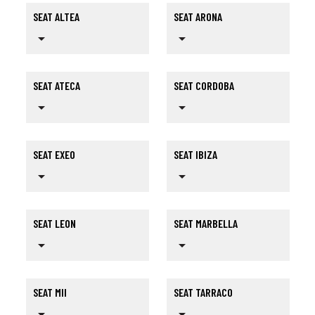
SEAT ALTEA
SEAT ARONA
arrow_drop_down
arrow_drop_down
SEAT ATECA
SEAT CORDOBA
arrow_drop_down
arrow_drop_down
SEAT EXEO
SEAT IBIZA
arrow_drop_down
arrow_drop_down
SEAT LEON
SEAT MARBELLA
arrow_drop_down
arrow_drop_down
SEAT MII
SEAT TARRACO
arrow_drop_down
arrow_drop_down