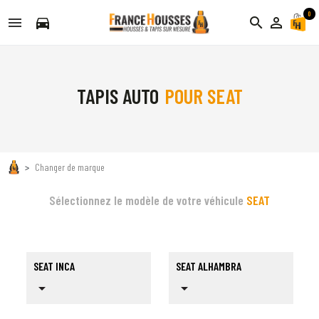
0
directions_car
search
person_outline
TAPIS AUTO
POUR SEAT
Changer de marque
Sélectionnez le modèle de votre véhicule
SEAT
SEAT INCA
SEAT ALHAMBRA
arrow_drop_down
arrow_drop_down