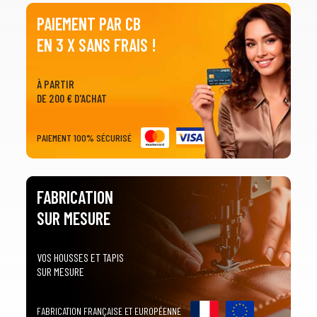
PAIEMENT PAR CB
2
SÉLECTIONNEZ LA MARQUE DE VOTRE VÉHICULE
EN 3 X SANS FRAIS !
arrow_drop_down
Toutes les marques
3
PRÉCISEZ LE MODÈLE
À PARTIR
DE 200 € D'ACHAT
arrow_drop_down
Tous les modèles
PAIEMENT 100% SÉCURISÉ
FABRICATION
SUR MESURE
VOS HOUSSES ET TAPIS
SUR MESURE
FABRICATION FRANÇAISE ET EUROPÉENNE