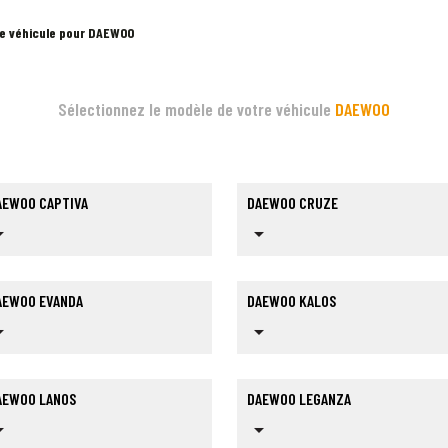
re véhicule pour DAEWOO
Sélectionnez le modèle de votre véhicule
DAEWOO
AEWOO CAPTIVA
DAEWOO CRUZE
op_down
arrow_drop_down
AEWOO EVANDA
DAEWOO KALOS
op_down
arrow_drop_down
AEWOO LANOS
DAEWOO LEGANZA
op_down
arrow_drop_down