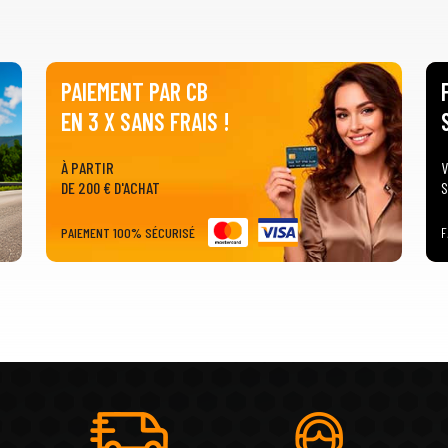
PAIEMENT PAR CB
EN 3 X SANS FRAIS !
À PARTIR
V
DE 200 € D'ACHAT
S
PAIEMENT 100% SÉCURISÉ
F