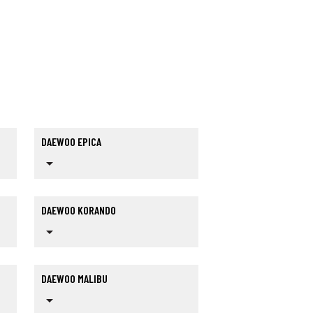
DAEWOO EPICA
arrow_drop_down
DAEWOO KORANDO
arrow_drop_down
DAEWOO MALIBU
arrow_drop_down