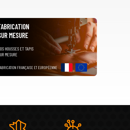
FABRICATION
SUR MESURE
OS HOUSSES ET TAPIS
UR MESURE
ABRICATION FRANÇAISE ET EUROPÉENNE