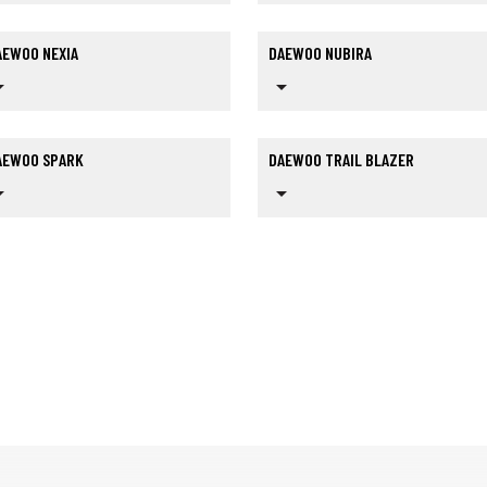
AEWOO NEXIA
DAEWOO NUBIRA
op_down
arrow_drop_down
AEWOO SPARK
DAEWOO TRAIL BLAZER
op_down
arrow_drop_down