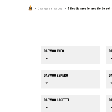
Changer de marque
Sélectionnez le modèle de vot
DAEWOO AVEO
D
arrow_drop_down
arrow_dr
DAEWOO ESPERO
D
arrow_drop_down
arrow_dr
DAEWOO LACETTI
D
arrow_drop_down
arrow_dr