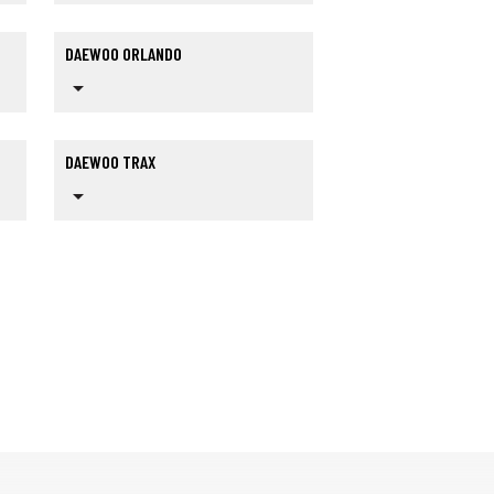
DAEWOO ORLANDO
arrow_drop_down
DAEWOO TRAX
arrow_drop_down