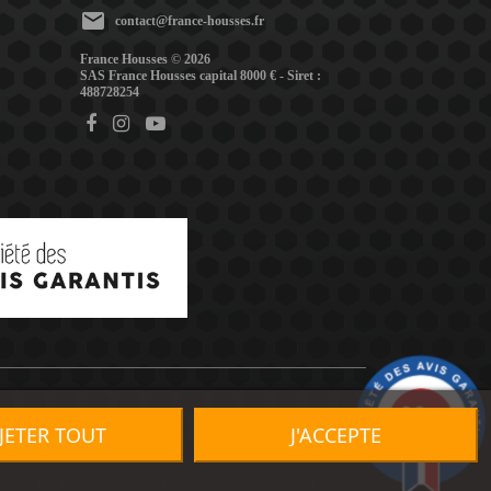
mail
contact@france-housses.fr
France Housses © 2026
SAS France Housses capital 8000 € - Siret :
488728254
9.2
/10
JETER TOUT
J'ACCEPTE
1491 avis