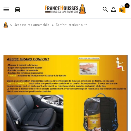
0
directions_car
search
person_outline
Accessoires automobile
Confort interieur auto