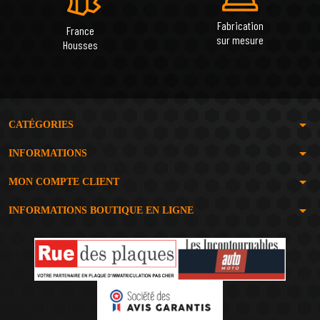
Fabrication
France
sur mesure
Housses
arrow_drop_down
CATÉGORIES
arrow_drop_down
INFORMATIONS
arrow_drop_down
MON COMPTE CLIENT
arrow_drop_down
INFORMATIONS BOUTIQUE EN LIGNE