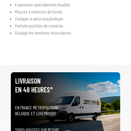
Ergonomie spécialement étudiée
1
SÉLECTIONNEZ LE TYPE DE VOTRE VÉHICULE
Mousse à mémoire de forme
S'adapte à votre morphologie
arrow_drop_down
Tous les types
Parfaite position de conduite
Soulage les tensions musculaires
2
SÉLECTIONNEZ LA MARQUE DE VOTRE VÉHICULE
arrow_drop_down
Toutes les marques
3
PRÉCISEZ LE MODÈLE
arrow_drop_down
Tous les modèles
LIVRAISON
EN 48 HEURES*
EN FRANCE MÉTROPOLITAINE,
BELGIQUE ET LUXEMBOURG
*HORS HOUSSES SUR MESURE