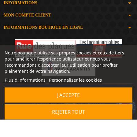
arrow_drop_down
INFORMATIONS
arrow_drop_down
MON COMPTE CLIENT
arrow_drop_down
INFORMATIONS BOUTIQUE EN LIGNE
Notre boutique utilise ses propres cookies et ceux de tiers
pour améliorer l'expérience utilisateur et nous vous
recommandons d'accepter leur utilisation pour profiter
pleinement de votre navigation.
Plus d'informations
Personnaliser les cookies
J'ACCEPTE
Un site réalisé avec
par
SERIOUSWEB
9.2
/10
1492 avis
REJETER TOUT