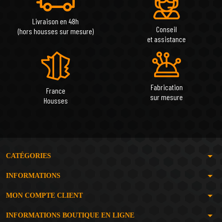
Livraison en 48h
Conseil
(hors housses sur mesure)
et assistance
Fabrication
France
sur mesure
Housses
arrow_drop_down
CATÉGORIES
arrow_drop_down
INFORMATIONS
arrow_drop_down
MON COMPTE CLIENT
arrow_drop_down
INFORMATIONS BOUTIQUE EN LIGNE