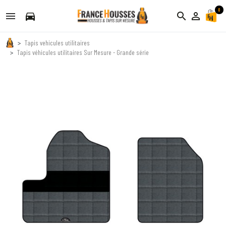
0
directions_car
search
person_outline
Tapis vehicules utilitaires
Tapis véhicules utilitaires Sur Mesure - Grande série