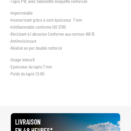
-Tapis PVC avec talonnette moquette renforcée
-Imperméable
-Insonorisant grâce à sont épaisseur 7 mm
-Ininflammable conforme ISO 3795
1
SÉLECTIONNEZ LE TYPE DE VOTRE VÉHICULE
-Résistant à l abrasion Conforme aux normes 418:15
arrow_drop_down
-Antimoisissure
Tous les types
-Réalisé en pvc doublé renforcé
2
SÉLECTIONNEZ LA MARQUE DE VOTRE VÉHICULE
-Usage intensif
arrow_drop_down
Toutes les marques
-Epaisseur du tapis 7 mm
-Poids du tapis 1,5 KG
3
PRÉCISEZ LE MODÈLE
arrow_drop_down
Tous les modèles
LIVRAISON
EN 48 HEURES*