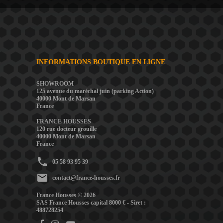
INFORMATIONS BOUTIQUE EN LIGNE
SHOWROOM
125 avenue du maréchal juin (parking Action)
40000 Mont de Marsan
France
FRANCE HOUSSES
120 rue docteur grouille
40000 Mont de Marsan
France
phone
05 58 93 95 39
mail
contact@france-housses.fr
France Housses © 2026
SAS France Housses capital 8000 € - Siret :
488728254