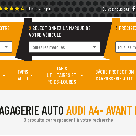
|
En savoir plus
tar
star
star
star
star_half
Suivez nous sur
VOTRE
2
SÉLECTIONNEZ LA MARQUE DE
3
PRÉCISE
VOTRE VÉHICULE
arrow_drop_down
arrow_drop_down
Toutes les marques
Tous les 
TAPIS
TAPIS
BÂCHE PROTECTION
UTILITAIRES ET
AUTO
CARROSSERIE AUTO
POIDS-LOURDS
AGAGERIE AUTO
AUDI A4- AVANT
0 produits correspondent à votre recherche