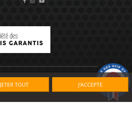
9.2
/10
JETER TOUT
J'ACCEPTE
1491 avis