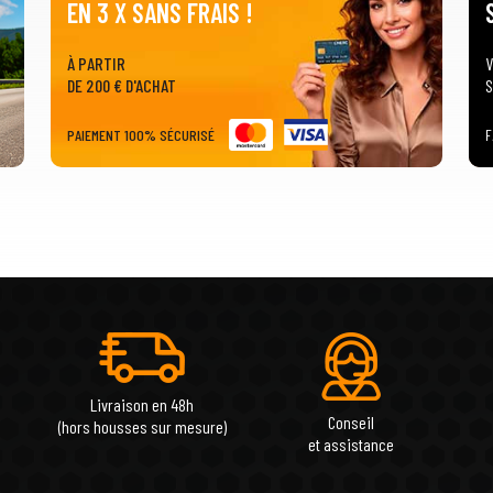
EN 3 X SANS FRAIS !
À PARTIR
V
DE 200 € D'ACHAT
S
PAIEMENT 100% SÉCURISÉ
F
Livraison en 48h
Conseil
(hors housses sur mesure)
et assistance