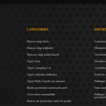
CATÉGORIES
INFOR
Housse siege Auto
Contacte
Housse siege utilitaire
Monteur
Housses siège poids-lourds
Livraison
Tapis Auto
Mentions 
Tapis Camping Car
Condition
Tapis vehicules utilitaires
Droit de 
Tapis Poids Lourds sur mesure
Politique
Bâche protection carrosserie auto
Sites ami
Accessoires automobile
Politique
personnel
Housse de protection salon de jardin