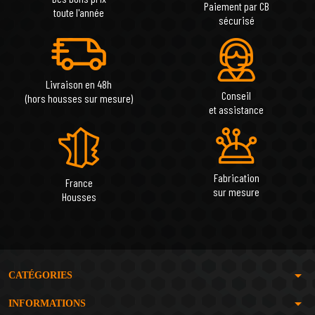
Paiement par CB
toute l'année
sécurisé
Livraison en 48h
Conseil
(hors housses sur mesure)
et assistance
Fabrication
France
sur mesure
Housses
arrow_drop_down
CATÉGORIES
arrow_drop_down
INFORMATIONS