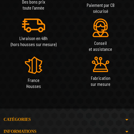
Des bons prix
Paiement par CB
toute l'année
sécurisé
Livraison en 48h
Conseil
(hors housses sur mesure)
et assistance
Fabrication
France
sur mesure
Housses
arrow_drop_down
CATÉGORIES
arrow_drop_down
INFORMATIONS