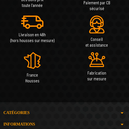
Paiement par CB
toute l'année
sécurisé
Livraison en 48h
Conseil
(hors housses sur mesure)
et assistance
Fabrication
France
sur mesure
Housses
arrow_drop_down
CATÉGORIES
arrow_drop_down
INFORMATIONS