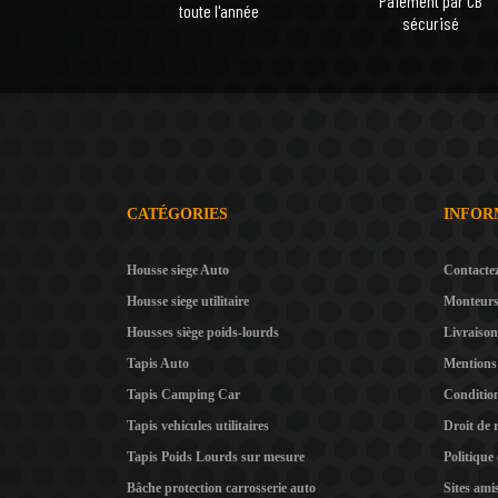
Paiement par CB
toute l'année
sécurisé
CATÉGORIES
INFOR
Housse siege Auto
Contacte
Housse siege utilitaire
Monteur
Housses siège poids-lourds
Livraison
Tapis Auto
Mentions 
Tapis Camping Car
Condition
Tapis vehicules utilitaires
Droit de 
Tapis Poids Lourds sur mesure
Politique
Bâche protection carrosserie auto
Sites ami