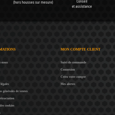
Conseil
(hors housses sur mesure)
et assistance
MATIONS
MON COMPTE CLIENT
z-nous
Suivi de commande
s
Connexion
Créez votre compte
légales
Mes alertes
s générales de ventes
rétractation
 des cookies
s