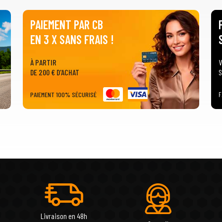
PAIEMENT PAR CB
EN 3 X SANS FRAIS !
À PARTIR
V
DE 200 € D'ACHAT
S
PAIEMENT 100% SÉCURISÉ
F
Livraison en 48h