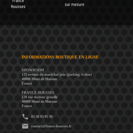
France
sur mesure
Housses
INFORMATIONS BOUTIQUE EN LIGNE
SHOWROOM
125 avenue du maréchal juin (parking Action)
40000 Mont de Marsan
France
FRANCE HOUSSES
120 rue docteur grouille
40000 Mont de Marsan
France
phone
05 58 93 95 39
mail
contact@france-housses.fr