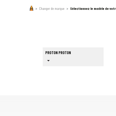
Changer de marque
Sélectionnez le modèle de vot
PROTON PROTON
arrow_drop_down