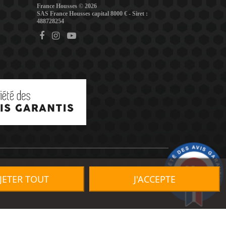
France Housses © 2026
SAS France Housses capital 8000 € - Siret :
488728254
9.2
/10
JETER TOUT
J'ACCEPTE
1491 avis