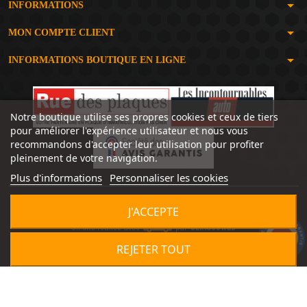
arrow_drop_down
INFORMATIONS
arrow_drop_down
MON COMPTE CLIENT
arrow_drop_down
INFORMATIONS BOUTIQUE EN LIGNE
Notre boutique utilise ses propres cookies et ceux de tiers
pour améliorer l'expérience utilisateur et nous vous
recommandons d'accepter leur utilisation pour profiter
pleinement de votre navigation.
Plus d'informations
Personnaliser les cookies
J'ACCEPTE
Un site réalisé avec
par
SERIOUSWEB
9.2
/10
1491 avis
REJETER TOUT