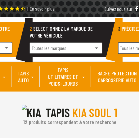
|
En savoir plus
tar
star
star
star
star_half
Suivez nous sur
VOTRE
2
SÉLECTIONNEZ LA MARQUE DE
3
PRÉCISE
VOTRE VÉHICULE
arrow_drop_down
arrow_drop_down
Toutes les marques
Tous les 
TAPIS
TAPIS
BÂCHE PROTECTION
UTILITAIRES ET
AUTO
CARROSSERIE AUTO
POIDS-LOURDS
TAPIS
KIA SOUL 1
12 produits correspondent à votre recherche