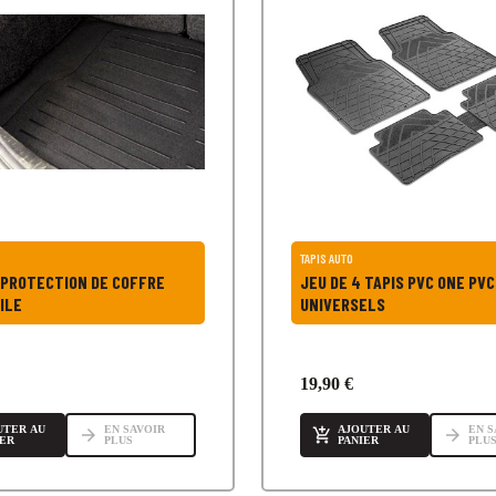
TAPIS AUTO
 PROTECTION DE COFFRE
JEU DE 4 TAPIS PVC ONE PVC
ILE
UNIVERSELS
19,90 €
UTER AU
EN SAVOIR
AJOUTER AU
EN S
arrow_forward

arrow_forward
IER
PLUS
PANIER
PLU