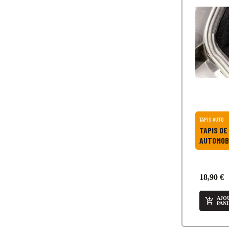
TAPIS AUTO
TAPIS DE
AUTOMOB
18,90 €
AJO

PAN