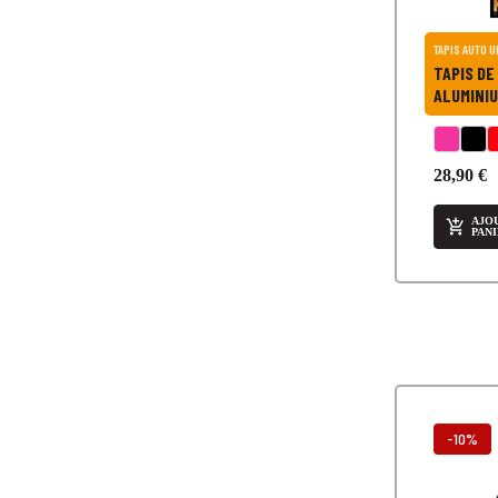
TAPIS DE SOL AUT
ALUMINIU
28,90 €
AJO

PAN
-10%