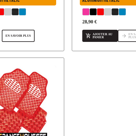
28,90 €
AJOUTER AU
EN S

arrow_forward
EN SAVOIR PLUS
PANIER
PLU