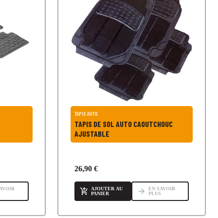
TAPIS AUTO
TAPIS DE SOL AUTO CAOUTCHOUC
AJUSTABLE
26,90 €
AVOIR
AJOUTER AU
EN SAVOIR

arrow_forward
S
PANIER
PLUS