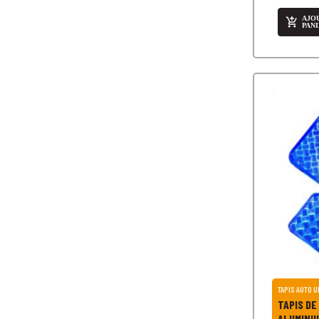
AJO

PAN
TAPIS DE SOL AUT
ALUMINIU