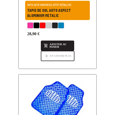
TAPIS AUTO UNIVERSEL EFFET MÉTALLISÉ
TAPIS DE SOL AUTO ASPECT
ALUMINIUM METALIC
28,90 €
AJOUTER AU

PANIER
arrow_forward
EN SAVOIR PLUS