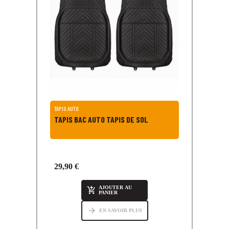
TAPIS AUTO
TAPIS BAC AUTO TAPIS DE SOL
29,90 €
AJOUTER AU

PANIER
arrow_forward
EN SAVOIR PLUS