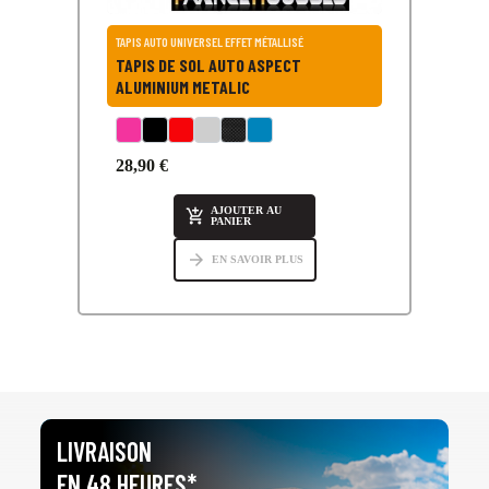
TAPIS AUTO UNIVERSEL EFFET MÉTALLISÉ
TAPIS DE SOL AUTO ASPECT
ALUMINIUM METALIC
28,90 €
AJOUTER AU

PANIER
arrow_forward
EN SAVOIR PLUS
LIVRAISON
EN 48 HEURES*