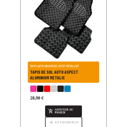
TAPIS AUTO UNIVERSEL EFFET MÉTALLISÉ
TAPIS DE SOL AUTO ASPECT
ALUMINIUM METALIC
28,90 €
AJOUTER AU

PANIER
arrow_forward
EN SAVOIR PLUS