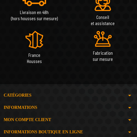
Livraison en 48h
Conseil
(hors housses sur mesure)
et assistance
Fabrication
France
sur mesure
Housses
arrow_drop_down
CATÉGORIES
arrow_drop_down
INFORMATIONS
arrow_drop_down
MON COMPTE CLIENT
arrow_drop_down
INFORMATIONS BOUTIQUE EN LIGNE