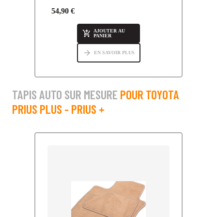
54,90 €
AJOUTER AU

PANIER
arrow_forward
EN SAVOIR PLUS
TAPIS AUTO SUR MESURE
POUR TOYOTA
PRIUS PLUS - PRIUS +