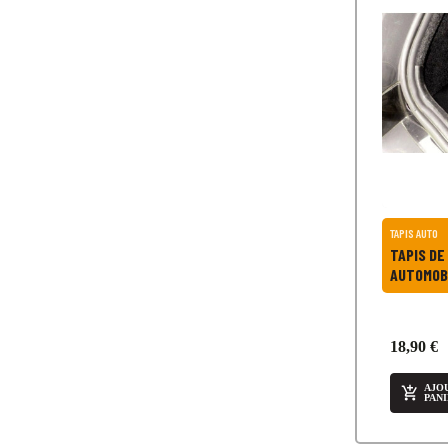
TAPIS AUTO
TAPIS DE
AUTOMOB
18,90 €
AJO

PAN