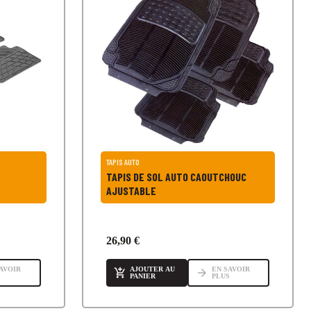
TAPIS AUTO
TAPIS DE SOL AUTO CAOUTCHOUC
AJUSTABLE
26,90 €
AVOIR
AJOUTER AU
EN SAVOIR

arrow_forward
S
PANIER
PLUS