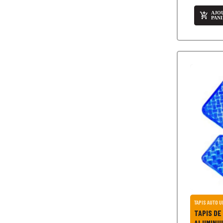
AJO

PAN
TAPIS DE SOL AUT
ALUMINIU