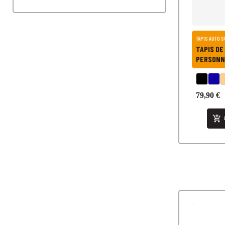
TAPIS AUTO 
TAPIS DE
PERSONN
VERSO- 
79,90 €
