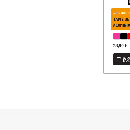
TAPIS DE SOL AUT
ALUMINIU
28,90 €
AJO

PAN