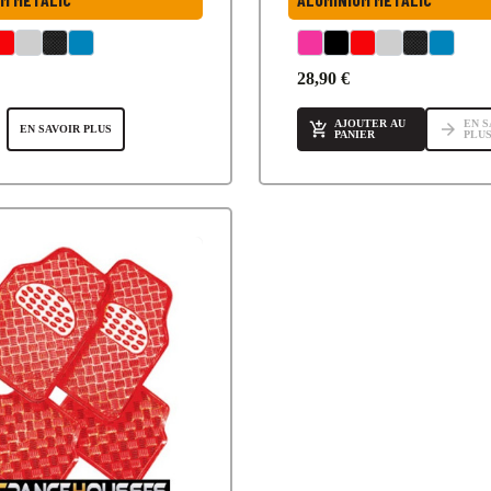
28,90 €
AJOUTER AU
EN S

arrow_forward
EN SAVOIR PLUS
PANIER
PLU