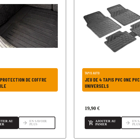
TAPIS AUTO
 PROTECTION DE COFFRE
JEU DE 4 TAPIS PVC ONE PVC
ILE
UNIVERSELS
19,90 €
UTER AU
EN SAVOIR
AJOUTER AU
EN S
arrow_forward

arrow_forward
IER
PLUS
PANIER
PLU