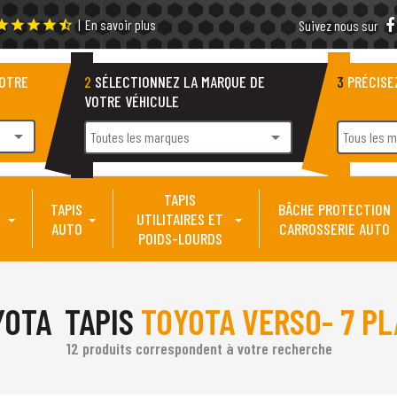
|
En savoir plus
tar
star
star
star
star_half
Suivez nous sur
VOTRE
2
SÉLECTIONNEZ LA MARQUE DE
3
PRÉCISE
VOTRE VÉHICULE
arrow_drop_down
arrow_drop_down
Toutes les marques
Tous les 
TAPIS
TAPIS
BÂCHE PROTECTION
UTILITAIRES ET
AUTO
CARROSSERIE AUTO
POIDS-LOURDS
TAPIS
TOYOTA VERSO- 7 P
12 produits correspondent à votre recherche