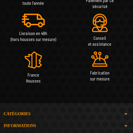
Paiement par CB
toute l'année
sécurisé
Livraison en 48h
Conseil
(hors housses sur mesure)
et assistance
Fabrication
France
sur mesure
Housses
arrow_drop_down
CATÉGORIES
arrow_drop_down
INFORMATIONS