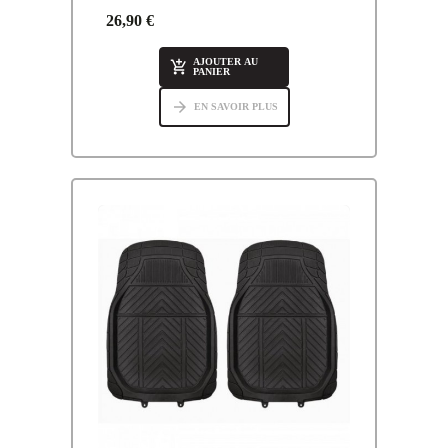
26,90 €
AJOUTER AU

PANIER
arrow_forward
EN SAVOIR PLUS