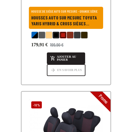
HOUSSE DE SIÈGE AUTO SUR MESURE - GRANDE SÉRIE
HOUSSES AUTO SUR MESURE TOYOTA
YARIS HYBRID & CROSS SIÈGES
CLASSIC DE 2020 À AUJOURD'HUI 3
DOSSIERS ARRIERE POUR TOYOTA
YARIS 4 HYBRID CROSS
199,90 €
179,91 €
AJOUTER AU

PANIER
arrow_forward
EN SAVOIR PLUS
Promo
-10%