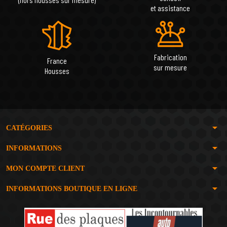
et assistance
Fabrication
France
sur mesure
Housses
arrow_drop_down
CATÉGORIES
arrow_drop_down
INFORMATIONS
arrow_drop_down
MON COMPTE CLIENT
arrow_drop_down
INFORMATIONS BOUTIQUE EN LIGNE