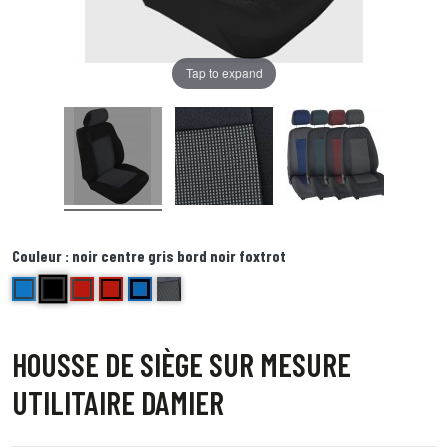
Tap to expand
Couleur :
noir centre gris bord noir foxtrot
noir centre gris bord noir foxtrot
bleu (bord gris)
rouge (bord gris)
Rouge ( bord noir) Echo
bleu (bord noir) Delta
Damier bord gris centre gris
HOUSSE DE SIÈGE SUR MESURE
UTILITAIRE DAMIER