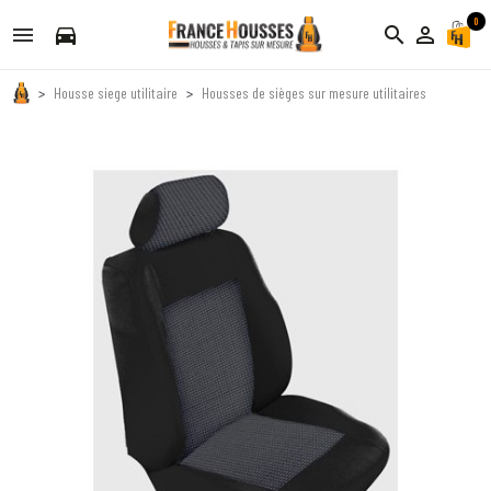
0
directions_car
search
person_outline
Housse siege utilitaire
Housses de sièges sur mesure utilitaires