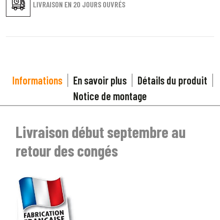
LIVRAISON EN
20 JOURS OUVRÉS
3
PRÉCISEZ LE MODÈLE
arrow_drop_down
Tous les modèles
Informations
En savoir plus
Détails du produit
Notice de montage
Livraison début septembre au
retour des congés