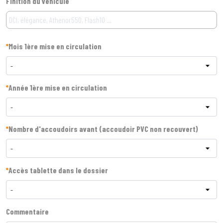
Finition du véhicule
*
Mois 1ère mise en circulation
-
*
Année 1ère mise en circulation
-
*
Nombre d'accoudoirs avant (accoudoir PVC non recouvert)
-
*
Accès tablette dans le dossier
-
Commentaire