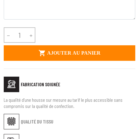



AJOUTER AU PANIER
FABRICATION SOIGNÉE
1
SÉLECTIONNEZ LE TYPE DE VOTRE VÉHICULE
La qualité d'une housse sur mesure au tarif le plus accessible sans
arrow_drop_down
Tous les types
compromis sur la qualité de confection.
2
SÉLECTIONNEZ LA MARQUE DE VOTRE VÉHICULE
QUALITÉ DU TISSU
arrow_drop_down
Toutes les marques