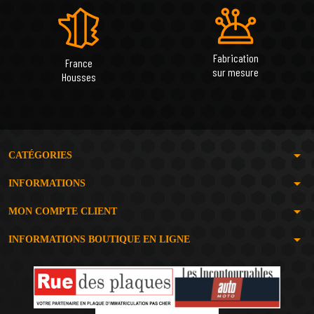
Fabrication
France
sur mesure
Housses
arrow_drop_down
CATÉGORIES
arrow_drop_down
INFORMATIONS
arrow_drop_down
MON COMPTE CLIENT
arrow_drop_down
INFORMATIONS BOUTIQUE EN LIGNE