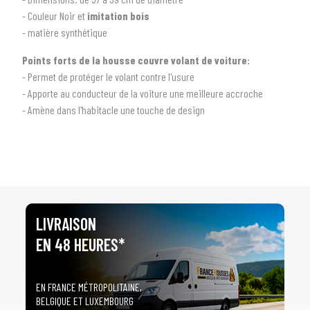
- Couleur Noir et
imitation bois
- matière synthétique
1
SÉLECTIONNEZ LE TYPE DE VOTRE VÉHICULE
Points forts de la housse couvre volant de voiture:
arrow_drop_down
Tous les types
- Permet de protéger le volant contre l'usure
- Apporte au conducteur de la voiture une meilleure accroche
2
SÉLECTIONNEZ LA MARQUE DE VOTRE VÉHICULE
- Amène dans l'habitacle une touche de design
arrow_drop_down
Toutes les marques
3
PRÉCISEZ LE MODÈLE
arrow_drop_down
Tous les modèles
LIVRAISON
EN 48 HEURES*
EN FRANCE MÉTROPOLITAINE,
BELGIQUE ET LUXEMBOURG