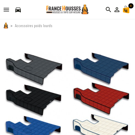
0
directions_car
search
person_outline
Accessoires poids lourds