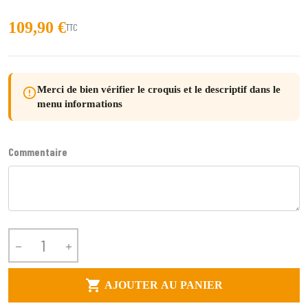
109,90 €
TTC
Merci de bien vérifier le croquis et le descriptif dans le
error_outline
menu informations
Commentaire



AJOUTER AU PANIER