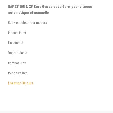
DAF XF 105 & XF Euro 6 avec ouverture pour vitesse
automatique et manuelle
Couvre moteur sur mesure
Insonorisant
1
SÉLECTIONNEZ LE TYPE DE VOTRE VÉHICULE
Molletonné
arrow_drop_down
Tous les types
imperméable
2
SÉLECTIONNEZ LA MARQUE DE VOTRE VÉHICULE
Composition
arrow_drop_down
Toutes les marques
Pvc polyester
3
PRÉCISEZ LE MODÈLE
Livraison 10 jours
arrow_drop_down
Tous les modèles