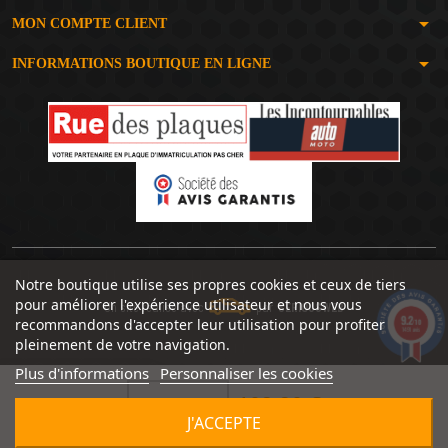
arrow_drop_down
MON COMPTE CLIENT
arrow_drop_down
INFORMATIONS BOUTIQUE EN LIGNE
Notre boutique utilise ses propres cookies et ceux de tiers
pour améliorer l'expérience utilisateur et nous vous
Un site réalisé avec
par
SERIOUSWEB
9.2
recommandons d'accepter leur utilisation pour profiter
/10
1491 avis
pleinement de votre navigation.
Plus d'informations
Personnaliser les cookies
109,90 €


J'ACCEPTE