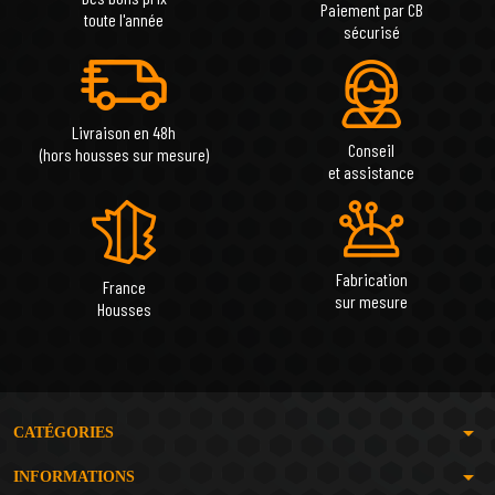
Paiement par CB
toute l'année
sécurisé
Livraison en 48h
Conseil
(hors housses sur mesure)
et assistance
Fabrication
France
sur mesure
Housses
arrow_drop_down
CATÉGORIES
arrow_drop_down
INFORMATIONS