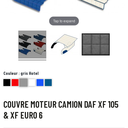
Tap to expand
Couleur :
gris Hotel
gris Hotel
noir
Rouge
blanc
BLEU AZZURO
BLEU
COUVRE MOTEUR CAMION DAF XF 105
& XF EURO 6