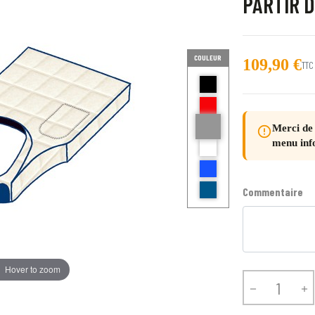
PARTIR D
COULEUR
109,90 €
TTC
noir
Rouge
gris Hotel
Merci de 
error_outline
blanc
menu inf
BLEU AZZURO
BLEU
Commentaire
Hover to zoom

