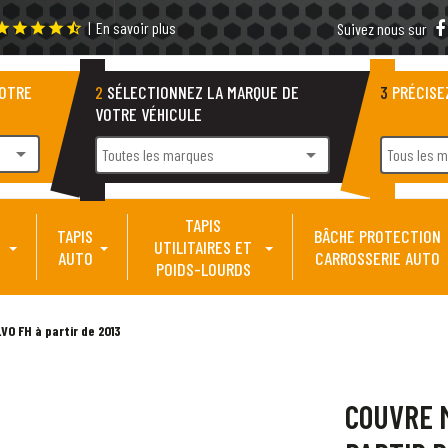
|
En savoir plus
tar
star
star
star
star_half
Suivez nous sur
VOTRE
2
SÉLECTIONNEZ LA MARQUE DE
3
PRÉCISE
VOTRE VÉHICULE
arrow_drop_down
arrow_drop_down
Toutes les marques
Tous les 
TAPIS
TAPIS
BÂCHE PROTECTION
UTILITAIRES ET
AUTO
CARROSSERIE AUTO
POIDS-LOURDS
O FH à partir de 2013
COUVRE 