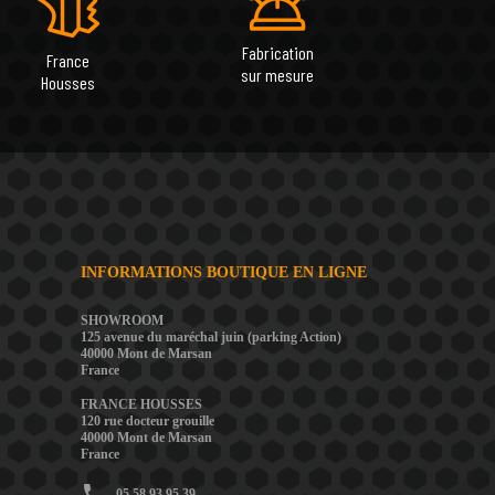
Fabrication
France
sur mesure
Housses
INFORMATIONS BOUTIQUE EN LIGNE
SHOWROOM
125 avenue du maréchal juin (parking Action)
40000 Mont de Marsan
France
FRANCE HOUSSES
120 rue docteur grouille
40000 Mont de Marsan
France
phone
05 58 93 95 39