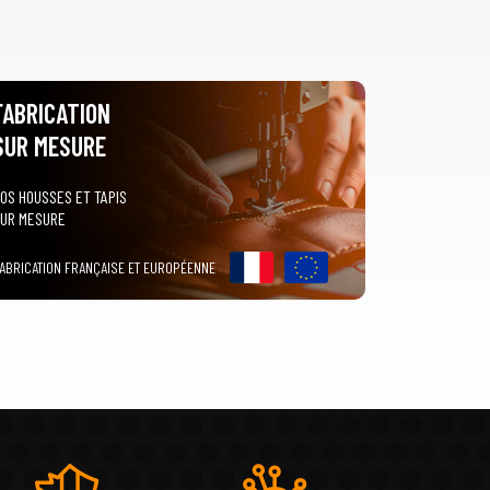
FABRICATION
SUR MESURE
OS HOUSSES ET TAPIS
UR MESURE
ABRICATION FRANÇAISE ET EUROPÉENNE