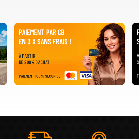
PAIEMENT PAR CB
EN 3 X SANS FRAIS !
À PARTIR
V
DE 200 € D'ACHAT
S
PAIEMENT 100% SÉCURISÉ
F