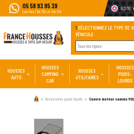
05 58 93 95 39
9,2/10
s
Lun-Ven | 9h-12h et 14h-17h
1
SÉLECTIONNEZ LE TYPE DE 
VÉHICULE
Tous les types
HOUSSES
HOUSSES
HOUSSES
HOUSSES
CAMPING
POIDS-
AUTO
UTILITAIRES
CAR
LOURDS
Accessoires poids lourds
Couvre moteur camion VOLV