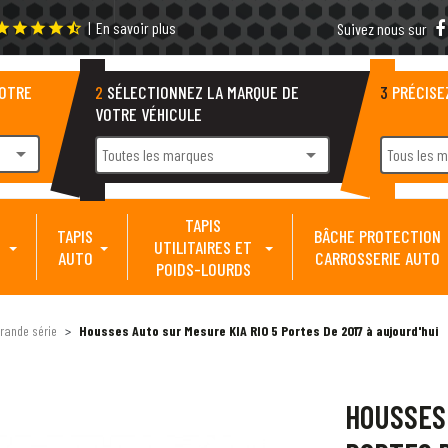
|
En savoir plus
tar
star
star
star
star_half
Suivez nous sur
VOTRE
2
SÉLECTIONNEZ LA MARQUE DE
3
PRÉCISE
VOTRE VÉHICULE
arrow_drop_down
arrow_drop_down
Toutes les marques
Tous les 
TAPIS
TAPIS
BÂCHE PROTECTION
UTILITAIRES ET
AUTO
CARROSSERIE AUTO
POIDS-LOURDS
rande série
Housses Auto sur Mesure KIA RIO 5 Portes De 2017 à aujourd'hui
HOUSSES 