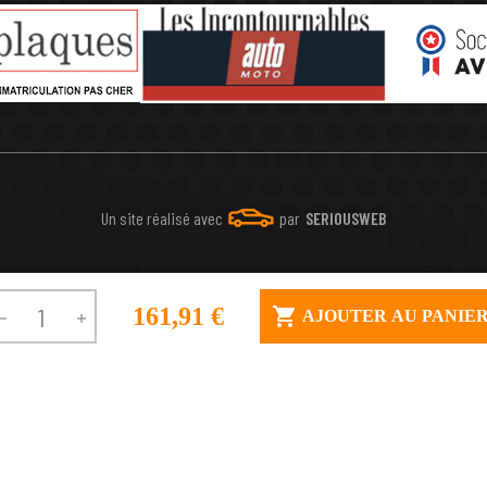
Un site réalisé avec
par
SERIOUSWEB
161,91 €

AJOUTER AU PANIE

