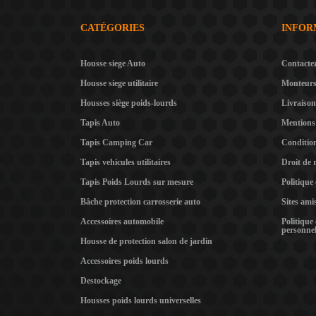
CATÉGORIES
INFOR
Housse siege Auto
Contacte
Housse siege utilitaire
Monteur
Housses siège poids-lourds
Livraison
Tapis Auto
Mentions 
Tapis Camping Car
Condition
Tapis vehicules utilitaires
Droit de 
Tapis Poids Lourds sur mesure
Politique
Bâche protection carrosserie auto
Sites ami
Accessoires automobile
Politique
personnel
Housse de protection salon de jardin
Accessoires poids lourds
Destockage
Housses poids lourds universelles