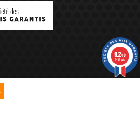
9.2
/10
1491 avis
R