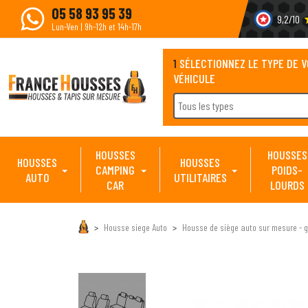
05 58 93 95 39
9,2/10
s
Lun-Ven | 9h-12h et 14h-17h
1
SÉLECTIONNEZ LE TYPE DE 
VÉHICULE
Tous les types
HOUSSES
HOUSSES
HOUSSES
HOUSSES
CAMPING
POIDS-
AUTO
UTILITAIRES
CAR
LOURDS
Housse siege Auto
Housse de siège auto sur mesure - g