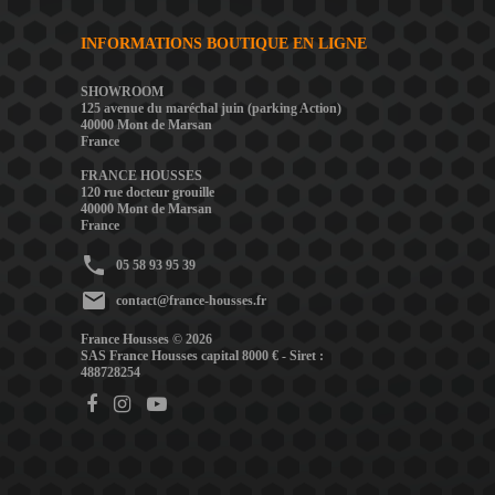
INFORMATIONS BOUTIQUE EN LIGNE
SHOWROOM
125 avenue du maréchal juin (parking Action)
40000 Mont de Marsan
France
FRANCE HOUSSES
120 rue docteur grouille
40000 Mont de Marsan
France
phone
05 58 93 95 39
mail
contact@france-housses.fr
France Housses © 2026
SAS France Housses capital 8000 € - Siret :
488728254