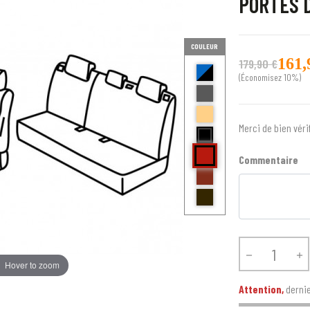
PORTES D
COULEUR
161,
179,90 €
bleu et noir Delta
(Économisez 10%)
anthracite golf
beige bravo
noir centre gris bord noir fox
Merci de bien véri
Rouge ( bord noir) E
Commentaire
brique kilo
Bord noir centre point blanc


Hover to zoom
Attention,
dernie