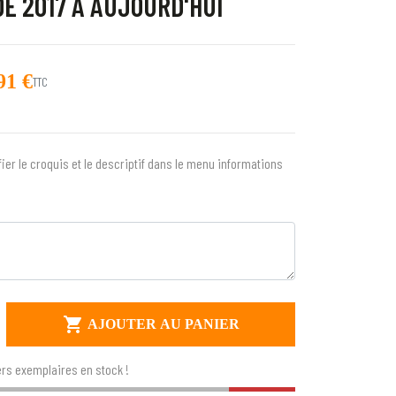
E 2017 À AUJOURD'HUI
91 €
TTC
trot
fier le croquis et le descriptif dans le menu informations
cho
 Quebec

AJOUTER AU PANIER
rs exemplaires en stock !