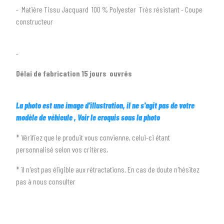
- Matière Tissu Jacquard 100 % Polyester Très résistant - Coupe
2
SÉLECTIONNEZ LA MARQUE DE VOTRE VÉHICULE
constructeur
arrow_drop_down
Toutes les marques
-
3
PRÉCISEZ LE MODÈLE
arrow_drop_down
Tous les modèles
Délai de fabrication 15 jours ouvrés
La photo est une image d'illustration, il ne s'agit pas de votre
modèle de véhicule , Voir le croquis sous la photo
* Vérifiez que le produit vous convienne, celui-ci étant
personnalisé selon vos critères,
* il n'est pas éligible aux rétractations. En cas de doute n'hésitez
pas à nous consulter