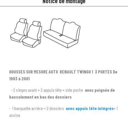
Notice de montage
HOUSSES SUR MESURE AUTO RENAULT TWINGO 1 3 PORTES De
1993 à 2001
- 2 sièges avant + 2 appuis tête + vide poche
avec poignée de
basculement en bas des dossiers
- 1 banquette arrière = 2 dossiers
avec appuis tête intégrés
+ 1
1
SÉLECTIONNEZ LE TYPE DE VOTRE VÉHICULE
assise
arrow_drop_down
Tous les types