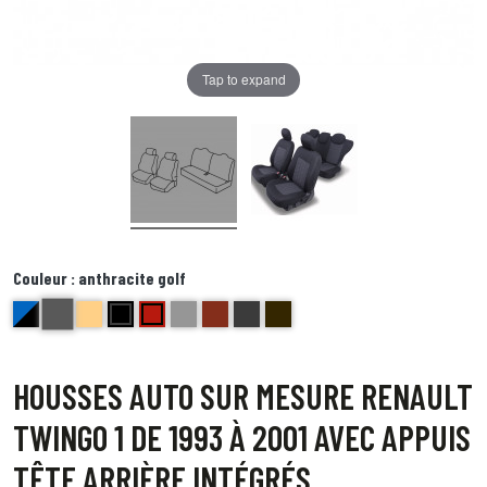
Tap to expand
Couleur :
anthracite golf
anthracite golf
bleu et noir Delta
beige bravo
noir centre gris bord noir foxtrot
Rouge ( bord noir) Echo
gris Hotel
brique kilo
Bords anthracite centre gris juliette
Bord noir centre point blanc Quebec
HOUSSES AUTO SUR MESURE RENAULT
TWINGO 1 DE 1993 À 2001 AVEC APPUIS
TÊTE ARRIÈRE INTÉGRÉS