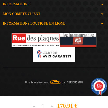
arrow_drop_down
INFORMATIONS
arrow_drop_down
MON COMPTE CLIENT
arrow_drop_down
INFORMATIONS BOUTIQUE EN LIGNE
Un site réalisé avec
par
SERIOUSWEB
9.2
/10
1491 avis
170,91 €

