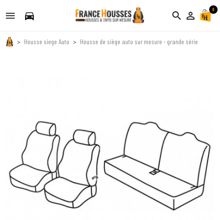
0
directions_car
search
person_outline
Housse siege Auto
Housse de siège auto sur mesure - grande série