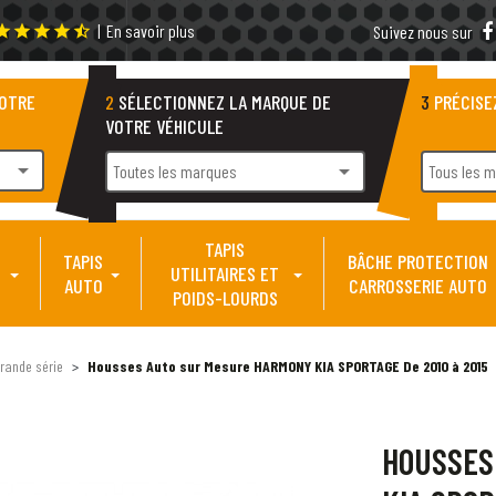
|
En savoir plus
tar
star
star
star
star_half
Suivez nous sur
VOTRE
2
SÉLECTIONNEZ LA MARQUE DE
3
PRÉCISE
VOTRE VÉHICULE
arrow_drop_down
arrow_drop_down
Toutes les marques
Tous les 
TAPIS
TAPIS
BÂCHE PROTECTION
UTILITAIRES ET
AUTO
CARROSSERIE AUTO
POIDS-LOURDS
rande série
Housses Auto sur Mesure HARMONY KIA SPORTAGE De 2010 à 2015
HOUSSES