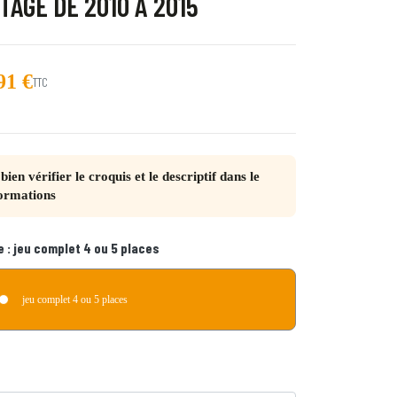
TAGE DE 2010 À 2015
91 €
TTC
trot
bien vérifier le croquis et le descriptif dans le
ormations
e :
jeu complet 4 ou 5 places
 Quebec
jeu complet 4 ou 5 places