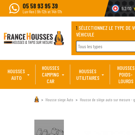
05 58 93 95 39
9,2/10
s
Lun-Ven | 9h-12h et 14h-17h
1
SÉLECTIONNEZ LE TYPE DE 
VÉHICULE
Tous les types
HOUSSES
HOUSSES
HOUSSES
HOUSSES
CAMPING
POIDS-
AUTO
UTILITAIRES
CAR
LOURDS
Housse siege Auto
Housse de siège auto sur mesure - g