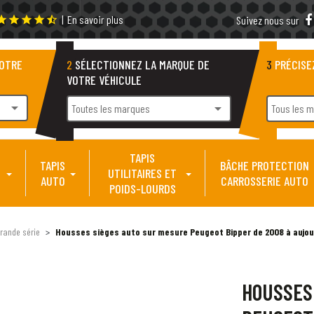
|
En savoir plus
tar
star
star
star
star_half
Suivez nous sur
VOTRE
2
SÉLECTIONNEZ LA MARQUE DE
3
PRÉCISE
VOTRE VÉHICULE
arrow_drop_down
arrow_drop_down
Toutes les marques
Tous les 
TAPIS
TAPIS
BÂCHE PROTECTION
UTILITAIRES ET
AUTO
CARROSSERIE AUTO
POIDS-LOURDS
rande série
Housses sièges auto sur mesure Peugeot Bipper de 2008 à aujour
HOUSSES