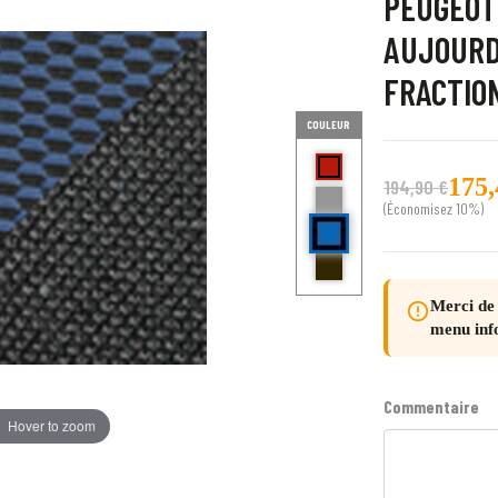
PEUGEOT 
AUJOURD
FRACTIO
COULEUR
Rouge ( bord noir) Echo
175,
gris Hotel
194,90 €
bleu (bord noir) Delt
(Économisez 10%)
Bord noir centre point blanc
Merci de 
error_outline
menu inf
Commentaire
Hover to zoom