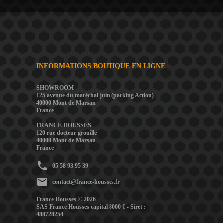
INFORMATIONS BOUTIQUE EN LIGNE
SHOWROOM
125 avenue du maréchal juin (parking Action)
40000 Mont de Marsan
France
FRANCE HOUSSES
120 rue docteur grouille
40000 Mont de Marsan
France
phone
05 58 93 95 39
mail
contact@france-housses.fr
France Housses © 2026
SAS France Housses capital 8000 € - Siret :
488728254