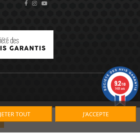
9.2
/10
1491 avis
JETER TOUT
J'ACCEPTE
R