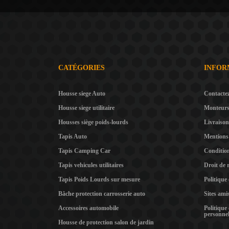
CATÉGORIES
INFOR
Housse siege Auto
Contacte
Housse siege utilitaire
Monteur
Housses siège poids-lourds
Livraison
Tapis Auto
Mentions 
Tapis Camping Car
Condition
Tapis vehicules utilitaires
Droit de 
Tapis Poids Lourds sur mesure
Politique
Bâche protection carrosserie auto
Sites ami
Accessoires automobile
Politique
personnel
Housse de protection salon de jardin