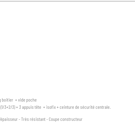
g boitier + vide poche
s
(1/3+2/3)
+ 3 appuis tête + isofix + ceinture de sécurité centrale.
'épaisseur - Très résistant - Coupe constructeur