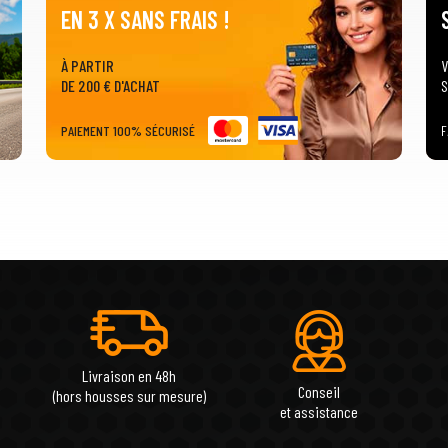
EN 3 X SANS FRAIS !
À PARTIR
V
DE 200 € D'ACHAT
S
PAIEMENT 100% SÉCURISÉ
F
Livraison en 48h
Conseil
(hors housses sur mesure)
et assistance