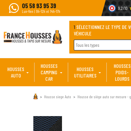
05 58 93 95 39
9,2/10
s
Lun-Ven | 9h-12h et 14h-17h
1
SÉLECTIONNEZ LE TYPE DE 
VÉHICULE
Tous les types
HOUSSES
HOUSSES
HOUSSES
HOUSSES
CAMPING
POIDS-
AUTO
UTILITAIRES
CAR
LOURDS
Housse siege Auto
Housse de siège auto sur mesure - g