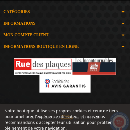
arrow_drop_down
CATÉGORIES
arrow_drop_down
INFORMATIONS
arrow_drop_down
MON COMPTE CLIENT
arrow_drop_down
INFORMATIONS BOUTIQUE EN LIGNE
Notre boutique utilise ses propres cookies et ceux de tiers
pour améliorer l'expérience utilisateur et nous vous
Un site réalisé avec
par
SERIOUSWEB
9.2
recommandons d'accepter leur utilisation pour profiter
/10
1492 avis
pleinement de votre navigation.