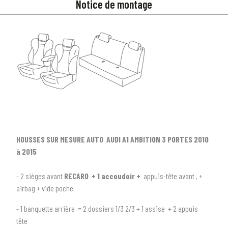
Notice de montage
HOUSSES SUR MESURE AUTO AUDI A1 AMBITION 3 PORTES 2010
à 2015
- 2 sièges avant
RECARO + 1 accoudoir +
appuis-tête avant , +
airbag + vide poche
- 1 banquette arrière = 2 dossiers 1/3 2/3 + 1 assise + 2 appuis
1
SÉLECTIONNEZ LE TYPE DE VOTRE VÉHICULE
tête