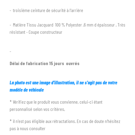
arrow_drop_down
Tous les types
- troisième ceinture de sécurité à l'arrière
2
SÉLECTIONNEZ LA MARQUE DE VOTRE VÉHICULE
- Matière Tissu Jacquard 100 % Polyester ,6 mm d épaisseur , Très
arrow_drop_down
Toutes les marques
résistant - Coupe constructeur
3
PRÉCISEZ LE MODÈLE
-
arrow_drop_down
Tous les modèles
Délai de fabrication 15 jours ouvrés
La photo est une image d'illustration, il ne s'agit pas de votre
modèle de véhicule
* Vérifiez que le produit vous convienne, celui-ci étant
personnalisé selon vos critères,
* il n'est pas éligible aux rétractations. En cas de doute n'hésitez
pas à nous consulter