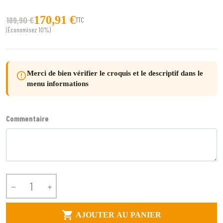
170,91 €
189,90 €
TTC
(Économisez 10%)
Merci de bien vérifier le croquis et le descriptif dans le
error_outline
menu informations
Commentaire



AJOUTER AU PANIER