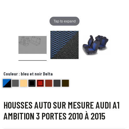
Tap to expand
Couleur :
bleu et noir Delta
bleu et noir Delta
anthracite golf
beige bravo
noir centre gris bord noir foxtrot
Rouge ( bord noir) Echo
brique kilo
Bords anthracite centre gris juliette
Bord noir centre point blanc Quebec
HOUSSES AUTO SUR MESURE AUDI A1
AMBITION 3 PORTES 2010 À 2015