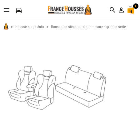
0
directions_car
search
person_outline
Housse siege Auto
Housse de siège auto sur mesure - grande série