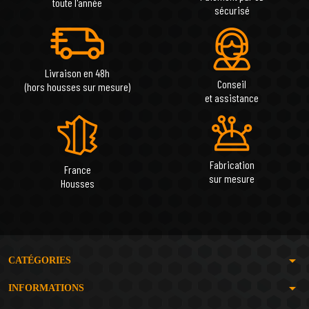
toute l'année
sécurisé
Livraison en 48h
Conseil
(hors housses sur mesure)
et assistance
Fabrication
France
sur mesure
Housses
arrow_drop_down
CATÉGORIES
arrow_drop_down
INFORMATIONS