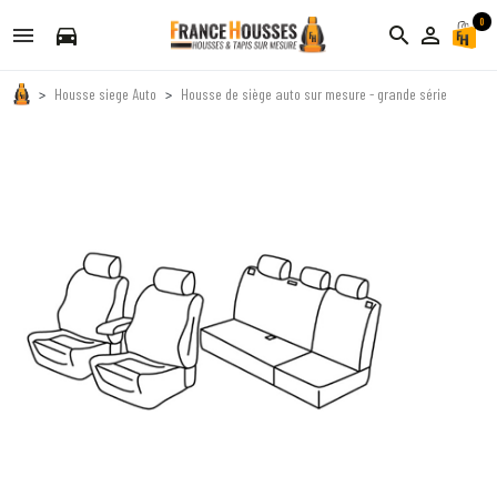
0
directions_car
search
person_outline
Housse siege Auto
Housse de siège auto sur mesure - grande série