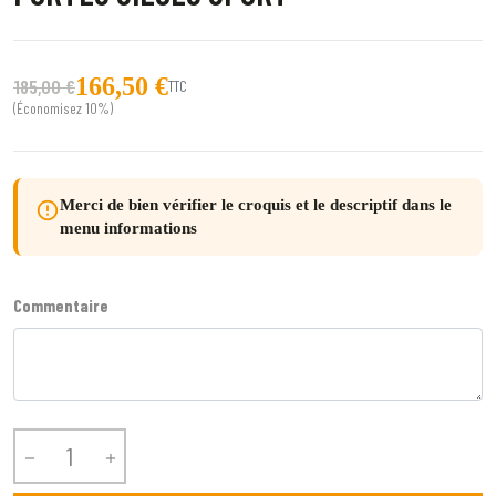
166,50 €
185,00 €
TTC
(Économisez 10%)
Merci de bien vérifier le croquis et le descriptif dans le
error_outline
menu informations
Commentaire

