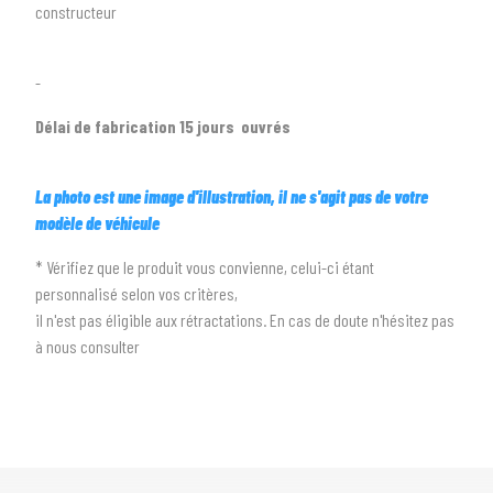
constructeur
arrow_drop_down
Toutes les marques
-
3
PRÉCISEZ LE MODÈLE
Délai de fabrication 15 jours ouvrés
arrow_drop_down
Tous les modèles
La photo est une image d'illustration, il ne s'agit pas de votre
modèle de véhicule
* Vérifiez que le produit vous convienne, celui-ci étant
personnalisé selon vos critères,
il n'est pas éligible aux rétractations. En cas de doute n'hésitez pas
à nous consulter