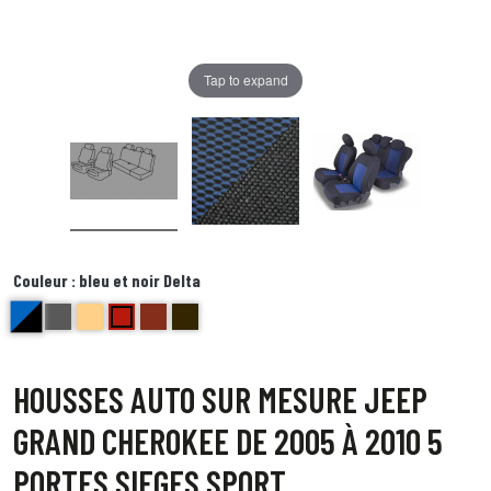
Tap to expand
Couleur :
bleu et noir Delta
bleu et noir Delta
anthracite golf
beige bravo
Rouge ( bord noir) Echo
brique kilo
Bord noir centre point blanc Quebec
HOUSSES AUTO SUR MESURE JEEP
GRAND CHEROKEE DE 2005 À 2010 5
PORTES SIEGES SPORT