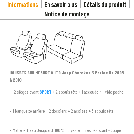
Informations
En savoir plus
Détails du produit
Notice de montage
HOUSSES SUR MESURE AUTO Jeep Cherokee 5 Portes De 2005
à 2010
- 2 sièges avant
SPORT
+ 2 appuis tête + 1 accoudoir + vide poche
1
SÉLECTIONNEZ LE TYPE DE VOTRE VÉHICULE
- 1 banquette arrière = 2 dossiers + 2 assises + 3 appuis tête
arrow_drop_down
Tous les types
- Matière Tissu Jacquard 100 % Polyester Très résistant - Coupe
2
SÉLECTIONNEZ LA MARQUE DE VOTRE VÉHICULE