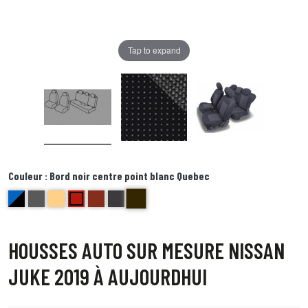
Tap to expand
Couleur :
Bord noir centre point blanc Quebec
Bord noir centre point blanc Quebec
bleu et noir Delta
anthracite golf
beige bravo
Rouge ( bord noir) Echo
brique kilo
Bords anthracite centre gris juliette
HOUSSES AUTO SUR MESURE NISSAN
JUKE 2019 À AUJOURDHUI