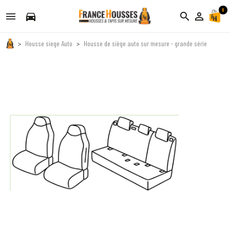
0
directions_car
search
person_outline
Housse siege Auto
Housse de siège auto sur mesure - grande série