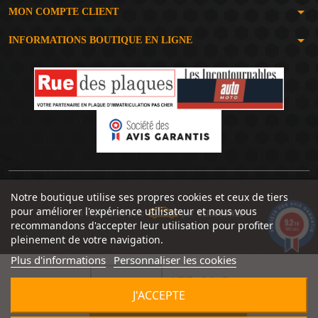
arrow_drop_down
MON COMPTE CLIENT
arrow_drop_down
INFORMATIONS BOUTIQUE EN LIGNE
Notre boutique utilise ses propres cookies et ceux de tiers
pour améliorer l'expérience utilisateur et nous vous
Un site réalisé avec
par
SERIOUSWEB
9.2
recommandons d'accepter leur utilisation pour profiter
/10
1492 avis
pleinement de votre navigation.
Plus d'informations
Personnaliser les cookies
175,41 €


J'ACCEPTE