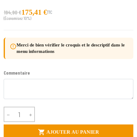
175,41 €
194,90 €
TTC
(Économisez 10%)
Merci de bien vérifier le croquis et le descriptif dans le
error_outline
menu informations
Commentaire



AJOUTER AU PANIER