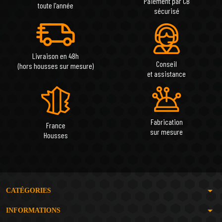
Paiement par CB
toute l'année
sécurisé
Livraison en 48h
Conseil
(hors housses sur mesure)
et assistance
Fabrication
France
sur mesure
Housses
arrow_drop_down
CATÉGORIES
arrow_drop_down
INFORMATIONS