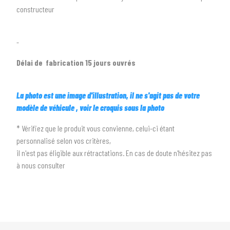
constructeur
arrow_drop_down
Toutes les marques
-
3
PRÉCISEZ LE MODÈLE
Délai de fabrication 15 jours ouvrés
arrow_drop_down
Tous les modèles
La photo est une image d'illustration, il ne s'agit pas de votre
modèle de véhicule , voir le croquis sous la photo
* Vérifiez que le produit vous convienne, celui-ci étant
personnalisé selon vos critères,
il n'est pas éligible aux rétractations. En cas de doute n'hésitez pas
à nous consulter