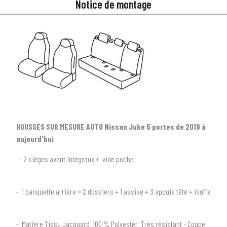
Notice de montage
HOUSSES SUR MESURE AUTO Nissan Juke 5 portes de 2019 à
aujourd'hui
- 2 sièges avant intégraux + vide poche
1
SÉLECTIONNEZ LE TYPE DE VOTRE VÉHICULE
- 1 banquette arrière = 2 dossiers + 1 assise + 3 appuis tête + isofix
arrow_drop_down
Tous les types
- Matière Tissu Jacquard 100 % Polyester Très résistant - Coupe
2
SÉLECTIONNEZ LA MARQUE DE VOTRE VÉHICULE