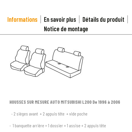
Informations
En savoir plus
Détails du produit
Notice de montage
HOUSSES SUR MESURE AUTO MITSUBISHI L200 De 1996 à 2006
1
SÉLECTIONNEZ LE TYPE DE VOTRE VÉHICULE
- 2 sièges avant + 2 appuis tête + vide poche
arrow_drop_down
Tous les types
- 1 banquette arrière = 1 dossier + 1 assise + 2 appuis tête