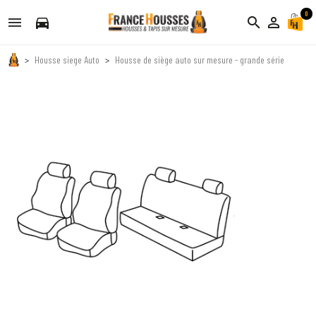
0
directions_car
search
person_outline
Housse siege Auto
Housse de siège auto sur mesure - grande série