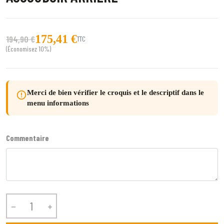
175,41 €
194,90 €
TTC
(Économisez 10%)
Merci de bien vérifier le croquis et le descriptif dans le
error_outline
menu informations
Commentaire

