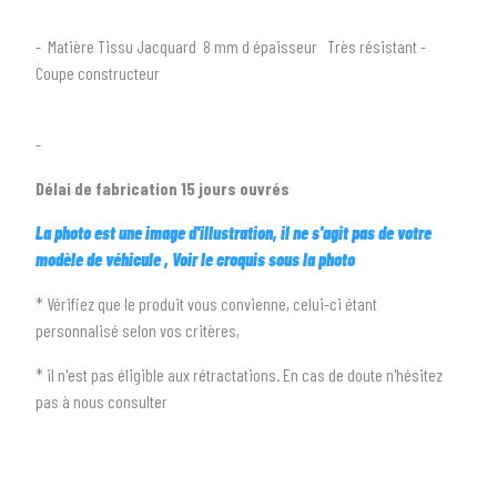
2
SÉLECTIONNEZ LA MARQUE DE VOTRE VÉHICULE
- Matière Tissu Jacquard 8 mm d épaisseur Très résistant -
arrow_drop_down
Toutes les marques
Coupe constructeur
3
PRÉCISEZ LE MODÈLE
-
arrow_drop_down
Tous les modèles
Délai de fabrication 15 jours ouvrés
La photo est une image d'illustration, il ne s'agit pas de votre
modèle de véhicule
, Voir le croquis sous la photo
* Vérifiez que le produit vous convienne, celui-ci étant
personnalisé selon vos critères,
* il n'est pas éligible aux rétractations. En cas de doute n'hésitez
pas à nous consulter