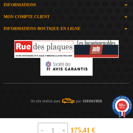
arrow_drop_down
INFORMATIONS
arrow_drop_down
MON COMPTE CLIENT
arrow_drop_down
INFORMATIONS BOUTIQUE EN LIGNE
Un site réalisé avec
par
SERIOUSWEB
9.2
/10
1491 avis
175,41 €

