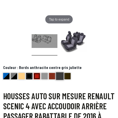
Tap to expand
Couleur :
Bords anthracite centre gris juliette
Bords anthracite centre gris juliet
bleu et noir Delta
gris et noir
beige bravo
noir centre gris bord noir foxtrot
Rouge ( bord noir) Echo
gris Hotel
brique kilo
Bord noir centre point blanc Quebec
HOUSSES AUTO SUR MESURE RENAULT
SCENIC 4 AVEC ACCOUDOIR ARRIÈRE
PASSAGER RABATTABLE DE 2016 À