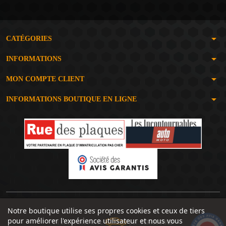
arrow_drop_down
CATÉGORIES
arrow_drop_down
INFORMATIONS
arrow_drop_down
MON COMPTE CLIENT
arrow_drop_down
INFORMATIONS BOUTIQUE EN LIGNE
Notre boutique utilise ses propres cookies et ceux de tiers
pour améliorer l'expérience utilisateur et nous vous
Un site réalisé avec
par
SERIOUSWEB