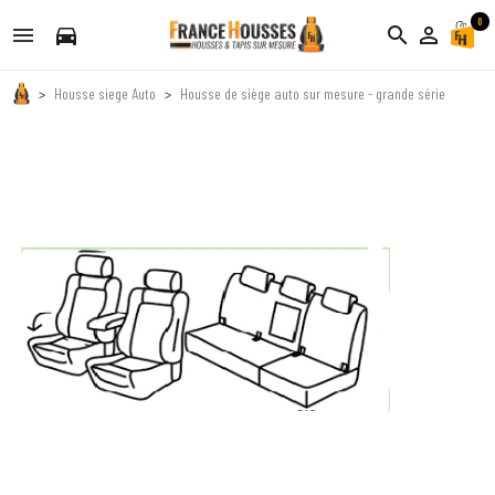
0
directions_car
search
person_outline
Housse siege Auto
Housse de siège auto sur mesure - grande série