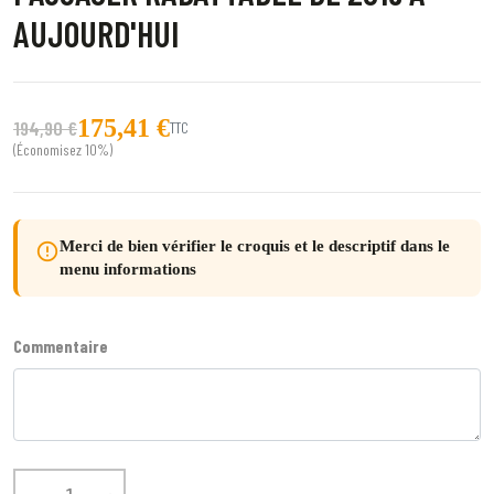
AUJOURD'HUI
175,41 €
194,90 €
TTC
(Économisez 10%)
Merci de bien vérifier le croquis et le descriptif dans le
error_outline
menu informations
Commentaire