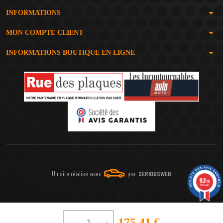
arrow_drop_down
INFORMATIONS
arrow_drop_down
MON COMPTE CLIENT
arrow_drop_down
INFORMATIONS BOUTIQUE EN LIGNE
Un site réalisé avec
par
SERIOUSWEB
9.2
/10
1491 avis
175,41 €