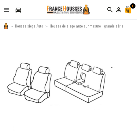
0
directions_car
search
person_outline
Housse siege Auto
Housse de siège auto sur mesure - grande série