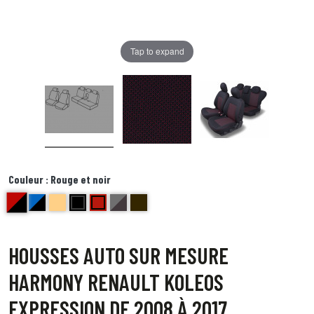
Tap to expand
Couleur :
Rouge et noir
Rouge et noir
bleu et noir Delta
beige bravo
noir centre gris bord noir foxtrot
Rouge ( bord noir) Echo
bords-anthracite-et-centre-gris Juliette
Bord noir centre point blanc Quebec
HOUSSES AUTO SUR MESURE
HARMONY RENAULT KOLEOS
EXPRESSION DE 2008 À 2017