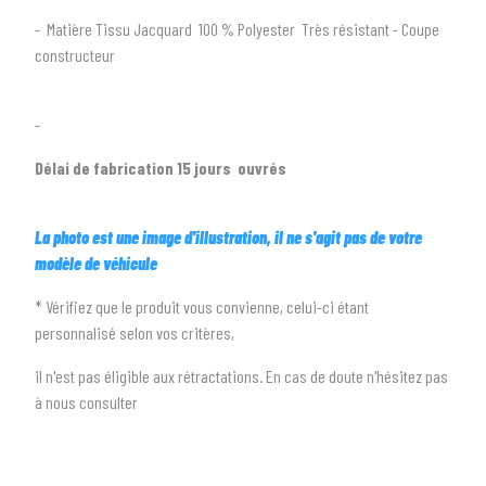
2
SÉLECTIONNEZ LA MARQUE DE VOTRE VÉHICULE
- Matière Tissu Jacquard 100 % Polyester Très résistant - Coupe
constructeur
arrow_drop_down
Toutes les marques
3
PRÉCISEZ LE MODÈLE
-
arrow_drop_down
Tous les modèles
Délai de fabrication 15 jours ouvrés
La photo est une image d'illustration, il ne s'agit pas de votre
modèle de véhicule
* Vérifiez que le produit vous convienne, celui-ci étant
personnalisé selon vos critères,
il n'est pas éligible aux rétractations. En cas de doute n'hésitez pas
à nous consulter