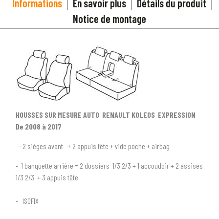
Informations
En savoir plus
Détails du produit
Notice de montage
HOUSSES SUR MESURE AUTO RENAULT KOLEOS EXPRESSION
De 2008 à 2017
- 2 sièges avant + 2 appuis tête + vide poche + airbag
- 1 banquette arrière = 2 dossiers 1/3 2/3 + 1 accoudoir + 2 assises
1/3 2/3 + 3 appuis tête
1
SÉLECTIONNEZ LE TYPE DE VOTRE VÉHICULE
- ISOFIX
arrow_drop_down
Tous les types