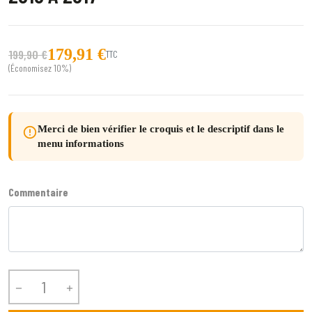
179,91 €
199,90 €
TTC
(Économisez 10%)
Merci de bien vérifier le croquis et le descriptif dans le
error_outline
menu informations
Commentaire

