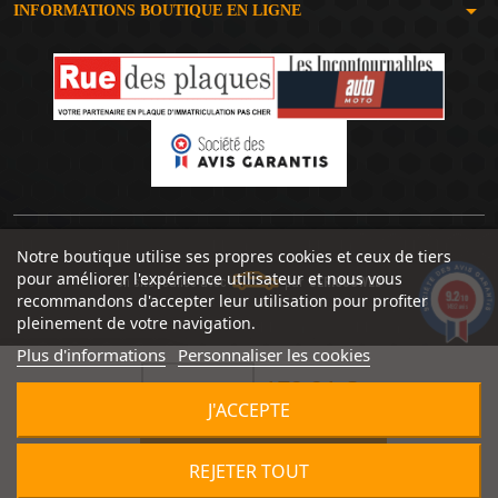
arrow_drop_down
INFORMATIONS BOUTIQUE EN LIGNE
Notre boutique utilise ses propres cookies et ceux de tiers
pour améliorer l'expérience utilisateur et nous vous
Un site réalisé avec
par
SERIOUSWEB
9.2
recommandons d'accepter leur utilisation pour profiter
/10
1492 avis
pleinement de votre navigation.
Plus d'informations
Personnaliser les cookies
179,91 €


J'ACCEPTE

AJOUTER AU PANIER
REJETER TOUT