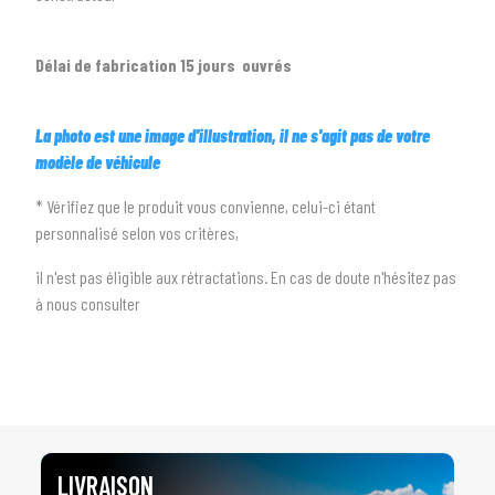
arrow_drop_down
Toutes les marques
Délai de fabrication 15 jours ouvrés
3
PRÉCISEZ LE MODÈLE
arrow_drop_down
Tous les modèles
La photo est une image d'illustration, il ne s'agit pas de votre
modèle de véhicule
* Vérifiez que le produit vous convienne, celui-ci étant
personnalisé selon vos critères,
il n'est pas éligible aux rétractations. En cas de doute n'hésitez pas
à nous consulter
LIVRAISON