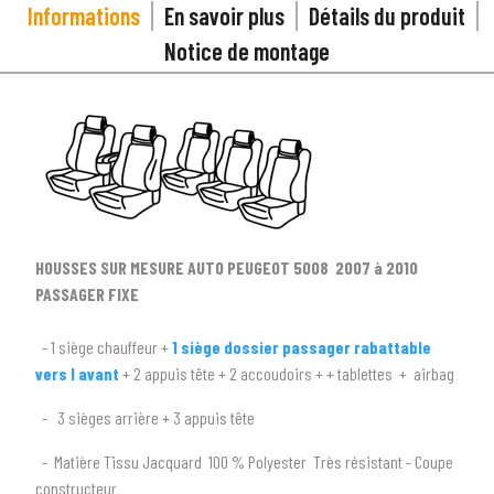
Informations
En savoir plus
Détails du produit
Notice de montage
HOUSSES SUR MESURE AUTO PEUGEOT 5008 2007 à 2010
PASSAGER FIXE
- 1 siège chauffeur +
1 siège dossier passager rabattable
1
SÉLECTIONNEZ LE TYPE DE VOTRE VÉHICULE
vers l avant
+ 2 appuis tête + 2 accoudoirs + + tablettes + airbag
arrow_drop_down
Tous les types
- 3 sièges arrière + 3 appuis tête
- Matière Tissu Jacquard 100 % Polyester Très résistant - Coupe
2
SÉLECTIONNEZ LA MARQUE DE VOTRE VÉHICULE
constructeur