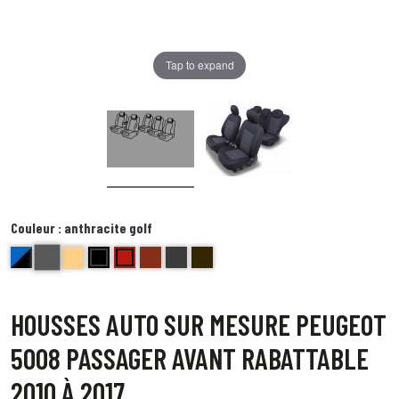
Tap to expand
Couleur :
anthracite golf
anthracite golf
bleu et noir Delta
beige bravo
noir centre gris bord noir foxtrot
Rouge ( bord noir) Echo
brique kilo
Bords anthracite centre gris juliette
Bord noir centre point blanc Quebec
HOUSSES AUTO SUR MESURE PEUGEOT
5008 PASSAGER AVANT RABATTABLE
2010 À 2017