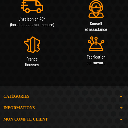
Livraison en 48h
Conseil
(hors housses sur mesure)
et assistance
Fabrication
France
sur mesure
Housses
arrow_drop_down
CATÉGORIES
arrow_drop_down
INFORMATIONS
arrow_drop_down
MON COMPTE CLIENT