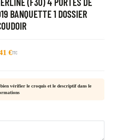
BERLINE (F30) 4 PORTES DE
019 BANQUETTE 1 DOSSIER
COUDOIR
trot
41 €
TTC
juliette
bien vérifier le croquis et le descriptif dans le
int blanc Quebec
ormations