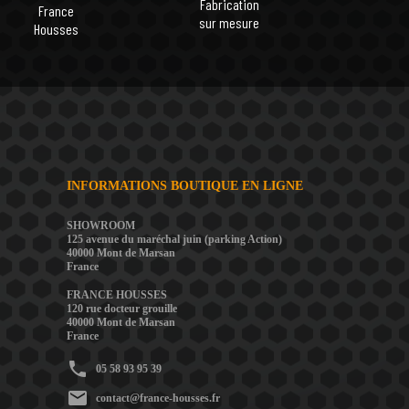
Fabrication
France
sur mesure
Housses
INFORMATIONS BOUTIQUE EN LIGNE
SHOWROOM
125 avenue du maréchal juin (parking Action)
40000 Mont de Marsan
France
FRANCE HOUSSES
120 rue docteur grouille
40000 Mont de Marsan
France
phone
05 58 93 95 39
mail
contact@france-housses.fr