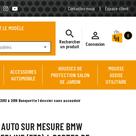
Contactez-nous
|
Espace client
Z LE MODÈLE
search
person_outline
0
Rechercher
Connexion
arrow_drop_down
un produit
modèles
HOUSSES DE
MOUSSE
ACCESSOIRES
PROTECTION SALON
ASSISE
AUTOMOBILE
DE JARDIN
UTILITAIRE
2012 à 2019 Banquette 1 dossier sans accoudoir
 AUTO SUR MESURE BMW