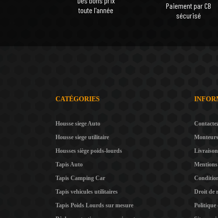
Des bons prix
Paiement par CB
toute l'année
sécurisé
CATÉGORIES
INFOR
Housse siege Auto
Contacte
Housse siege utilitaire
Monteur
Housses siège poids-lourds
Livraison
Tapis Auto
Mentions 
Tapis Camping Car
Condition
Tapis vehicules utilitaires
Droit de 
Tapis Poids Lourds sur mesure
Politique