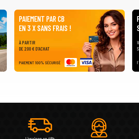
PAIEMENT PAR CB
EN 3 X SANS FRAIS !
À PARTIR
V
DE 200 € D'ACHAT
S
PAIEMENT 100% SÉCURISÉ
F
Livraison en 48h