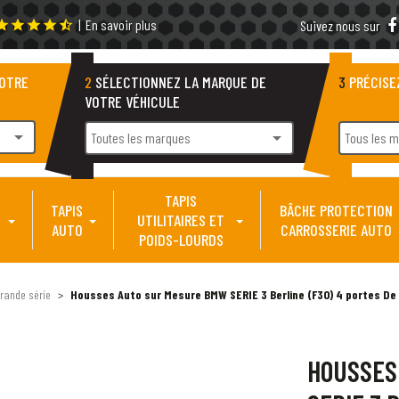
|
En savoir plus
tar
star
star
star
star_half
Suivez nous sur
VOTRE
2
SÉLECTIONNEZ LA MARQUE DE
3
PRÉCISE
VOTRE VÉHICULE
arrow_drop_down
arrow_drop_down
Toutes les marques
Tous les 
TAPIS
TAPIS
BÂCHE PROTECTION
UTILITAIRES ET
AUTO
CARROSSERIE AUTO
POIDS-LOURDS
rande série
Housses Auto sur Mesure BMW SERIE 3 Berline (F30) 4 portes De 
HOUSSES