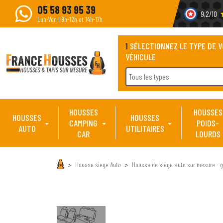
05 58 93 95 39
9,2/10
s
Lun-Ven | 9h-12h et 14h-17h
1
SÉLECTIONNEZ LE TYPE DE 
VÉHICULE
Tous les types
HOUSSES
HOUSSES
HOUSSES
HOUSSES
CAMPING
POIDS-
AUTO
UTILITAIRES
CAR
LOURDS
Housse siege Auto
Housse de siège auto sur mesure - g