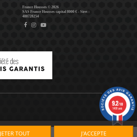
France Housses © 2026
SAS France Housses capital 8000 € - Siret :
488728254
9.2
/10
1491 avis
JETER TOUT
J'ACCEPTE