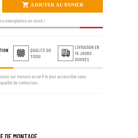

AJOUTER AU PANIER
rs exemplaires en stock !
LIVRAISON EN
TION
QUALITÉ DU
15 JOURS
E
TISSU
OUVRÉS
ousse sur mesure au tarif le plus accessible sans
qualité de confection.
CE DE MONTAGE