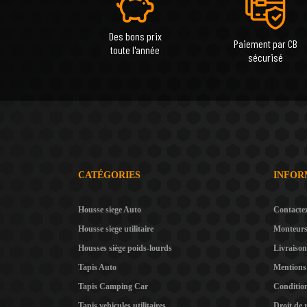
Des bons prix
Paiement par CB
toute l'année
sécurisé
CATÉGORIES
INFOR
Housse siege Auto
Contacte
Housse siege utilitaire
Monteur
Housses siège poids-lourds
Livraison
Tapis Auto
Mentions 
Tapis Camping Car
Condition
Tapis vehicules utilitaires
Droit de 