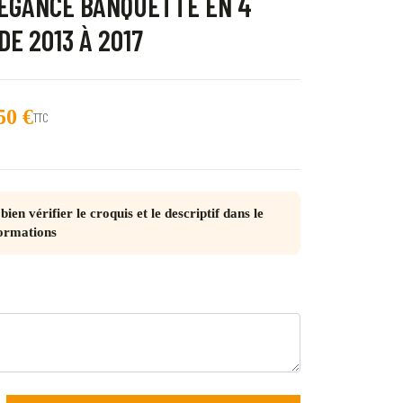
LEGANCE BANQUETTE EN 4
DE 2013 À 2017
50 €
TTC
trot
-centre-gris Juliette
bien vérifier le croquis et le descriptif dans le
ormations
 Quebec