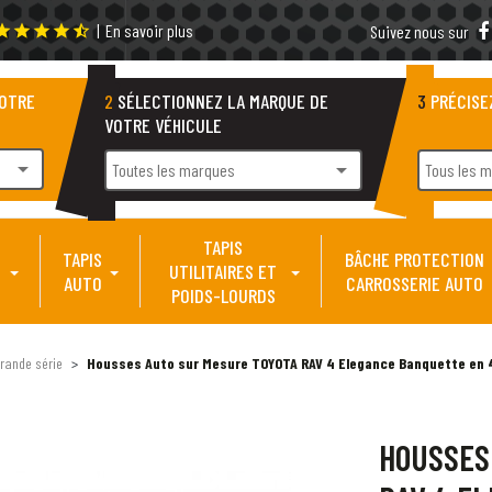
|
En savoir plus
tar
star
star
star
star_half
Suivez nous sur
VOTRE
2
SÉLECTIONNEZ LA MARQUE DE
3
PRÉCISE
VOTRE VÉHICULE
arrow_drop_down
arrow_drop_down
Toutes les marques
Tous les 
TAPIS
TAPIS
BÂCHE PROTECTION
UTILITAIRES ET
AUTO
CARROSSERIE AUTO
POIDS-LOURDS
rande série
Housses Auto sur Mesure TOYOTA RAV 4 Elegance Banquette en 4 
HOUSSES