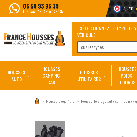
05 58 93 95 39
9,2/10
s
Lun-Ven | 9h-12h et 14h-17h
1
SÉLECTIONNEZ LE TYPE DE 
VÉHICULE
Tous les types
HOUSSES
HOUSSES
HOUSSES
HOUSSES
CAMPING
POIDS-
AUTO
UTILITAIRES
CAR
LOURDS
Housse siege Auto
Housse de siège auto sur mesure - g