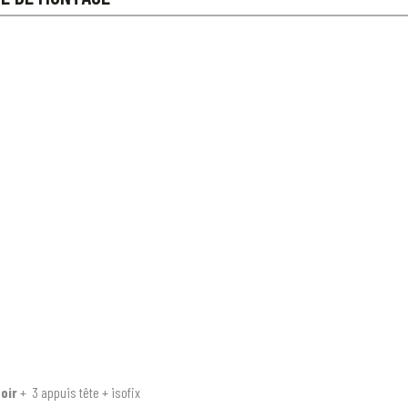
doir
+ 3 appuis tête + isofix