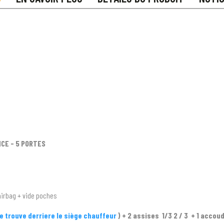
CE - 5 PORTES
airbag + vide poches
se trouve derriere le siège chauffeur
) + 2 assises 1/3 2 / 3 + 1 accou