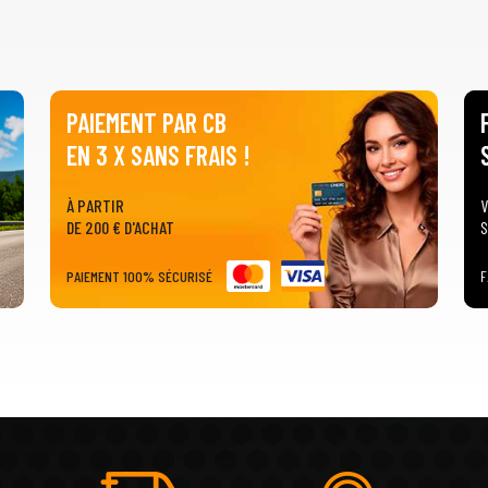
PAIEMENT PAR CB
EN 3 X SANS FRAIS !
À PARTIR
V
DE 200 € D'ACHAT
S
PAIEMENT 100% SÉCURISÉ
F