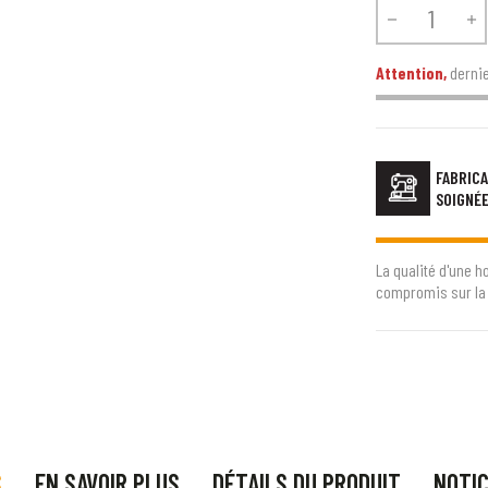


Attention,
dernie
FABRICA
SOIGNÉ
La qualité d'une h
compromis sur la 
S
EN SAVOIR PLUS
DÉTAILS DU PRODUIT
NOTI