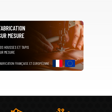
FABRICATION
SUR MESURE
OS HOUSSES ET TAPIS
UR MESURE
ABRICATION FRANÇAISE ET EUROPÉENNE