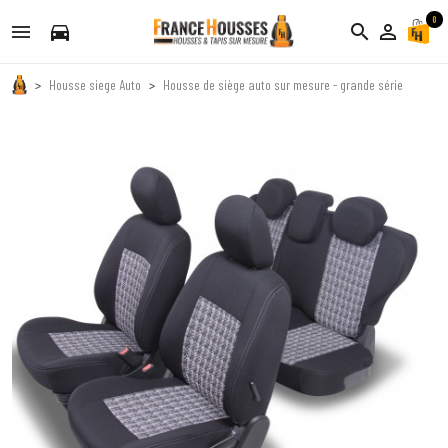
0
directions_car
search
person_outline
Housse siege Auto
Housse de siège auto sur mesure - grande série