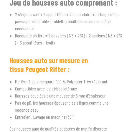
Jeu de housses auto comprenant :
2 sièges avant + 2 appui-têtes + 2 accoudoirs + airbag + siège
passager rabattable + tablette rabattable au dos du siège
conducteur
Banquette arrière = 2 dossiers ( 1/3 + 2/3 ) + 2 assises ( 1/3 + 2/3
) + 3 appui-têtes + Isofix
Housses auto sur mesure en
tissu Peugeot Rifter
:
1
SÉLECTIONNEZ LE TYPE DE VOTRE VÉHICULE
arrow_drop_down
Tous les types
Matière Tissu Jacquard 100 % Polyester Très résistant
Compatibles avec les airbag latéraux
2
SÉLECTIONNEZ LA MARQUE DE VOTRE VÉHICULE
Housses doublées d'une mousse de 6 mm d'épaisseur
Pas de pli, les housses épousent les sièges comme une
arrow_drop_down
Toutes les marques
seconde peau
Entretien : Lavage en machine (30°)
3
PRÉCISEZ LE MODÈLE
Ces housses auto de qualités et dotées de motifs discrets
arrow_drop_down
Tous les modèles