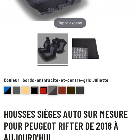
Tap to expand
Couleur :
bords-anthracite-et-centre-gris Juliette
bords-anthracite-et-centre-gris Juliette
bleu et noir Delta
anthracite golf
beige bravo
noir centre gris bord noir foxtrot
Rouge ( bord noir) Echo
brique kilo
Bord noir centre point blanc Quebec
bord noir motif gris Lima
HOUSSES SIÈGES AUTO SUR MESURE
POUR PEUGEOT RIFTER DE 2018 À
AUJOURD'HUI