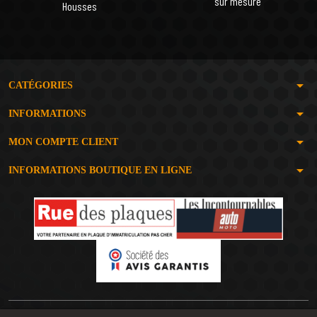
sur mesure
Housses
arrow_drop_down
CATÉGORIES
arrow_drop_down
INFORMATIONS
arrow_drop_down
MON COMPTE CLIENT
arrow_drop_down
INFORMATIONS BOUTIQUE EN LIGNE