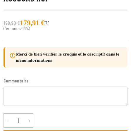
179,91 €
199,90 €
TTC
(Économisez 10%)
Merci de bien vérifier le croquis et le descriptif dans le
error_outline
menu informations
Commentaire

