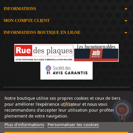
arrow_drop_down
INFORMATIONS
arrow_drop_down
MON COMPTE CLIENT
arrow_drop_down
INFORMATIONS BOUTIQUE EN LIGNE
Notre boutique utilise ses propres cookies et ceux de tiers
pour améliorer l'expérience utilisateur et nous vous
Un site réalisé avec
par
SERIOUSWEB
9.2
recommandons d'accepter leur utilisation pour profiter
/10
1492 avis
pleinement de votre navigation.
Plus d'informations
Personnaliser les cookies