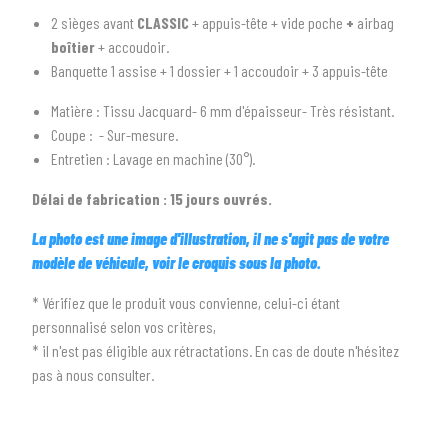
2 sièges avant
CLASSIC
+ appuis-tête + vide poche
+
airbag
2
SÉLECTIONNEZ LA MARQUE DE VOTRE VÉHICULE
boîtier
+ accoudoir.
arrow_drop_down
Toutes les marques
Banquette 1 assise + 1 dossier + 1 accoudoir + 3 appuis-tête
Matière : Tissu Jacquard- 6 mm d'épaisseur- Très résistant.
3
PRÉCISEZ LE MODÈLE
Coupe : - Sur-mesure.
arrow_drop_down
Tous les modèles
Entretien : Lavage en machine (30°).
Délai de fabrication : 15 jours ouvrés.
La photo est une image d'illustration, il ne s'agit pas de votre
modèle de véhicule, voir le croquis sous la photo.
* Vérifiez que le produit vous convienne, celui-ci étant
personnalisé selon vos critères,
* il n'est pas éligible aux rétractations. En cas de doute n'hésitez
pas à nous consulter.