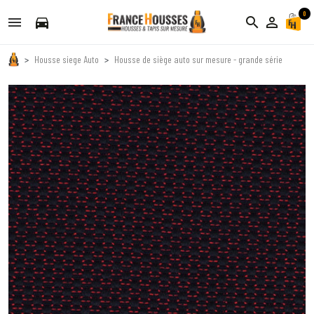
0
directions_car
search
person_outline
Housse siege Auto
Housse de siège auto sur mesure - grande série