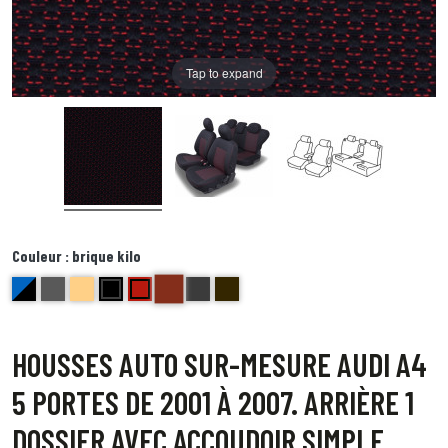
Tap to expand
Couleur :
brique kilo
brique kilo
bleu et noir Delta
anthracite golf
beige bravo
noir centre gris bord noir foxtrot
Rouge ( bord noir) Echo
Bords anthracite centre gris juliette
Bord noir centre point blanc Quebec
HOUSSES AUTO SUR-MESURE AUDI A4
5 PORTES DE 2001 À 2007. ARRIÈRE 1
DOSSIER AVEC ACCOUDOIR SIMPLE