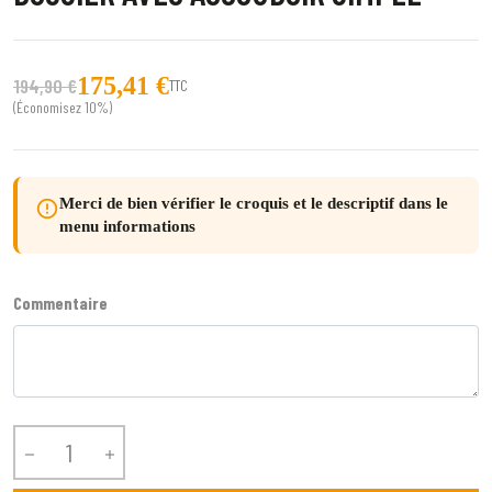
175,41 €
194,90 €
TTC
(Économisez 10%)
Merci de bien vérifier le croquis et le descriptif dans le
error_outline
menu informations
Commentaire

