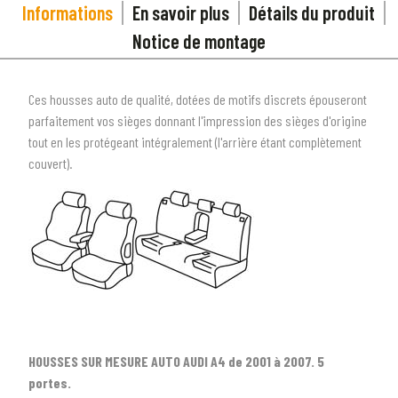
Informations
En savoir plus
Détails du produit
Notice de montage
Ces housses auto de qualité, dotées de motifs discrets épouseront
parfaitement vos sièges donnant l'impression des sièges d'origine
tout en les protégeant intégralement (l'arrière étant complètement
couvert).
1
SÉLECTIONNEZ LE TYPE DE VOTRE VÉHICULE
HOUSSES SUR MESURE AUTO AUDI A4 de 2001 à 2007. 5
arrow_drop_down
Tous les types
portes.