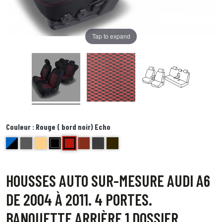
Tap to expand
Couleur :
Rouge ( bord noir) Echo
Rouge ( bord noir) Echo
bleu et noir Delta
anthracite golf
beige bravo
noir centre gris bord noir foxtrot
brique kilo
Bords anthracite centre gris juliette
Bord noir centre point blanc Quebec
HOUSSES AUTO SUR-MESURE AUDI A6
DE 2004 À 2011. 4 PORTES.
BANQUETTE ARRIÈRE 1 DOSSIER