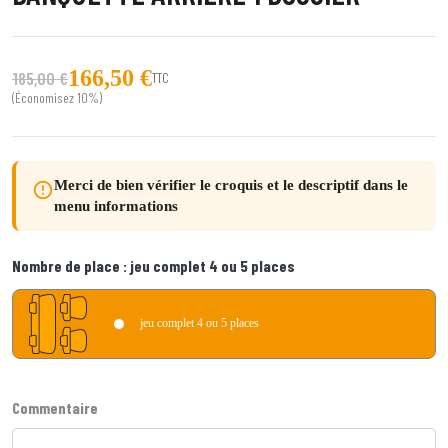
166,50 €
185,00 €
TTC
(Économisez 10%)
Merci de bien vérifier le croquis et le descriptif dans le
error_outline
menu informations
Nombre de place :
jeu complet 4 ou 5 places
jeu complet 4 ou 5 places
Commentaire