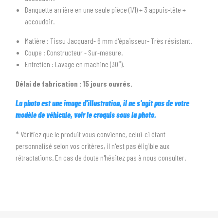
2
SÉLECTIONNEZ LA MARQUE DE VOTRE VÉHICULE
Banquette arrière en une seule pièce (1/1) + 3 appuis-tête +
arrow_drop_down
Toutes les marques
accoudoir.
Matière : Tissu Jacquard- 6 mm d'épaisseur- Très résistant.
3
PRÉCISEZ LE MODÈLE
Coupe : Constructeur - Sur-mesure.
arrow_drop_down
Tous les modèles
Entretien : Lavage en machine (30°).
Délai de fabrication : 15 jours ouvrés.
La photo est une image d'illustration, il ne s'agit pas de votre
modèle de véhicule, voir le croquis sous la photo.
* Vérifiez que le produit vous convienne, celui-ci étant
personnalisé selon vos critères, il n'est pas éligible aux
rétractations. En cas de doute n'hésitez pas à nous consulter.