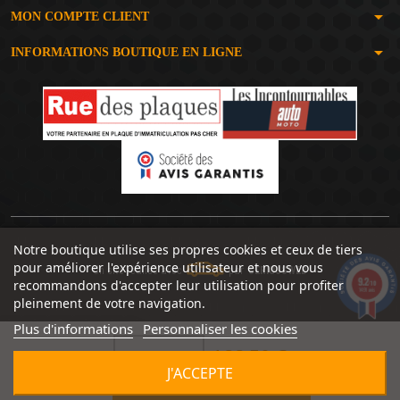
arrow_drop_down
MON COMPTE CLIENT
arrow_drop_down
INFORMATIONS BOUTIQUE EN LIGNE
Notre boutique utilise ses propres cookies et ceux de tiers
pour améliorer l'expérience utilisateur et nous vous
Un site réalisé avec
par
SERIOUSWEB
9.2
recommandons d'accepter leur utilisation pour profiter
/10
1491 avis
pleinement de votre navigation.
Plus d'informations
Personnaliser les cookies
166,50 €


J'ACCEPTE