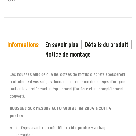
Informations
En savoir plus
Détails du produit
Notice de montage
Ces housses auto de qualité, dotées de motifs discrets épouseront
parfaitement vos sièges donnant l'impression des sièges d'origine
tout en les protégeant intégralement (l'arrière étant complètement
couvert).
HOUSSES SUR MESURE AUTO AUDI A6 de 2004 à 2011. 4
1
SÉLECTIONNEZ LE TYPE DE VOTRE VÉHICULE
portes.
arrow_drop_down
Tous les types
2 sièges avant + appuis-tête +
vide poche +
airbag +
accoudoir.