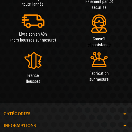
Paiement par CB
toute l'année
sécurisé
Livraison en 48h
Conseil
(hors housses sur mesure)
et assistance
Fabrication
France
sur mesure
Housses
arrow_drop_down
CATÉGORIES
arrow_drop_down
INFORMATIONS