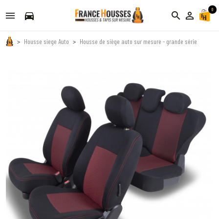
0
directions_car
search
person_outline
Housse siege Auto
Housse de siège auto sur mesure - grande série