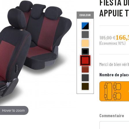
FIESTA D
APPUIE 
COULEUR
bleu et noir Delta
anthracite golf
166,
185,00 €
beige bravo
(Économisez 10%)
noir centre gris bord noir fox
Rouge ( bord noir) E
Merci de bien véri
brique kilo
Bords anthracite centre gris 
Nombre de plac
Bord noir centre point blanc
Hover to zoom
Commentaire