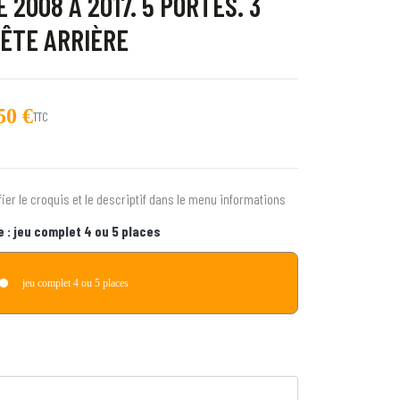
E 2008 À 2017. 5 PORTES. 3
TÊTE ARRIÈRE
50 €
TTC
trot
cho
fier le croquis et le descriptif dans le menu informations
juliette
e :
jeu complet 4 ou 5 places
 Quebec
jeu complet 4 ou 5 places