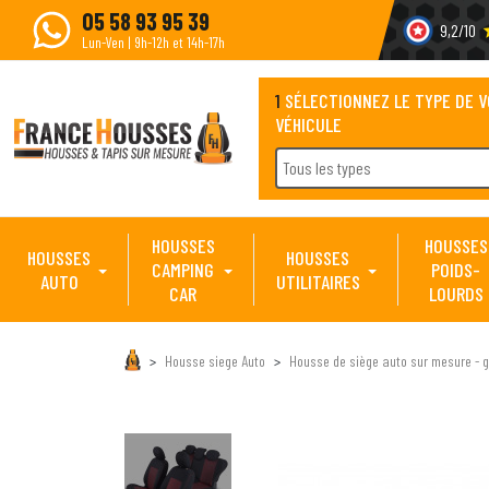
05 58 93 95 39
9,2/10
s
Lun-Ven | 9h-12h et 14h-17h
1
SÉLECTIONNEZ LE TYPE DE 
VÉHICULE
Tous les types
HOUSSES
HOUSSES
HOUSSES
HOUSSES
CAMPING
POIDS-
AUTO
UTILITAIRES
CAR
LOURDS
Housse siege Auto
Housse de siège auto sur mesure - g