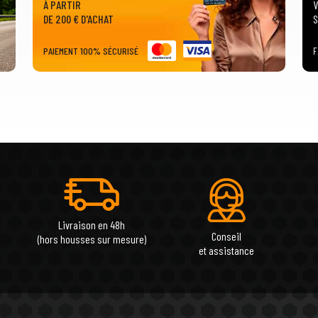
À PARTIR
V
DE 200 € D'ACHAT
S
PAIEMENT 100% SÉCURISÉ
F
Livraison en 48h
Conseil
(hors housses sur mesure)
et assistance