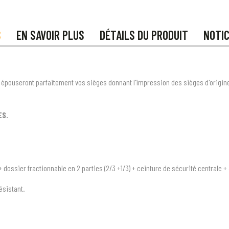
S
EN SAVOIR PLUS
DÉTAILS DU PRODUIT
NOTI
 épouseront parfaitement vos sièges donnant l'impression des sièges d'origine t
ES.
 dossier fractionnable en 2 parties (2/3 +1/3) + ceinture de sécurité centrale +
ésistant.