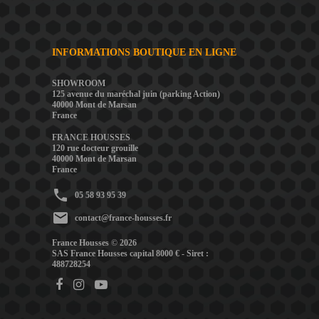
INFORMATIONS BOUTIQUE EN LIGNE
SHOWROOM
125 avenue du maréchal juin (parking Action)
40000 Mont de Marsan
France
FRANCE HOUSSES
120 rue docteur grouille
40000 Mont de Marsan
France
phone
05 58 93 95 39
mail
contact@france-housses.fr
France Housses © 2026
SAS France Housses capital 8000 € - Siret :
488728254