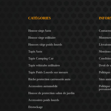
CATÉGORIES
INFOR
Housse siege Auto
Contacte
Housse siege utilitaire
Monteur
Housses siège poids-lourds
Livraison
Tapis Auto
Mentions 
Tapis Camping Car
Condition
Tapis vehicules utilitaires
Droit de 
Tapis Poids Lourds sur mesure
Politique
Bâche protection carrosserie auto
Sites ami
Accessoires automobile
Politique
personnel
Housse de protection salon de jardin
Accessoires poids lourds
Destockage