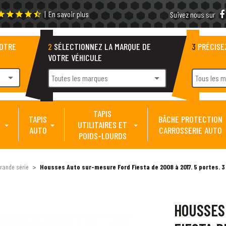
|
En savoir plus
tar
star
star
star
star_half
Suivez nous sur
VOTRE
2
SÉLECTIONNEZ LA MARQUE DE
3
PRÉCISE
VOTRE VÉHICULE
arrow_drop_down
arrow_drop_down
Toutes les marques
Tous les 
TAPIS
TAPIS
BÂCHE PROTECTION
UTILITAIRES ET
AUTO
CARROSSERIE AUTO
POIDS-LOURDS
rande série
Housses Auto sur-mesure Ford Fiesta de 2008 à 2017. 5 portes. 3
HOUSSES