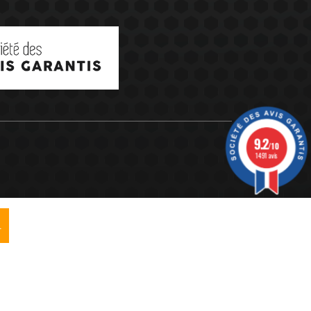
9.2
/10
1491 avis
R