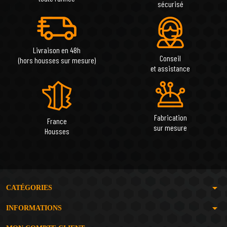
sécurisé
Livraison en 48h
Conseil
(hors housses sur mesure)
et assistance
Fabrication
France
sur mesure
Housses
arrow_drop_down
CATÉGORIES
arrow_drop_down
INFORMATIONS