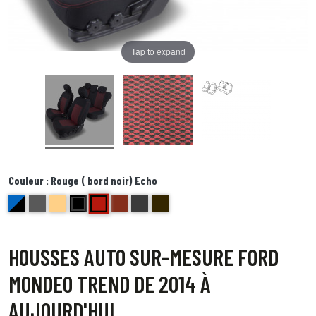
Tap to expand
Couleur :
Rouge ( bord noir) Echo
Rouge ( bord noir) Echo
bleu et noir Delta
anthracite golf
beige bravo
noir centre gris bord noir foxtrot
brique kilo
Bords anthracite centre gris juliette
Bord noir centre point blanc Quebec
HOUSSES AUTO SUR-MESURE FORD
MONDEO TREND DE 2014 À
AUJOURD'HUI.