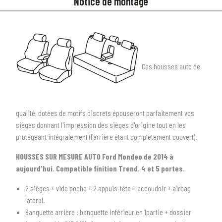
Notice de montage
Ces housses auto de
qualité, dotées de motifs discrets épouseront parfaitement vos
sièges donnant l'impression des sièges d'origine tout en les
protégeant intégralement (l'arrière étant complètement couvert).
HOUSSES SUR MESURE AUTO Ford Mondeo de 2014 à
aujourd'hui. Compatible finition Trend. 4 et 5 portes.
1
SÉLECTIONNEZ LE TYPE DE VOTRE VÉHICULE
2 sièges + vide poche + 2 appuis-tête + accoudoir + airbag
arrow_drop_down
Tous les types
latéral.
Banquette arrière : banquette inférieur en 1partie + dossier
2
SÉLECTIONNEZ LA MARQUE DE VOTRE VÉHICULE