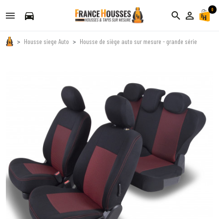
0
directions_car
search
person_outline
Housse siege Auto
Housse de siège auto sur mesure - grande série