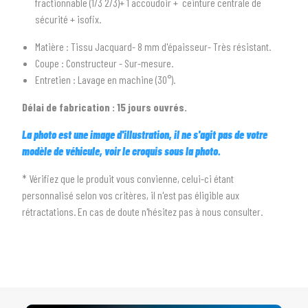
fractionnable (1/3 2/3)+ 1 accoudoir + ceinture centrale de
sécurité + isofix.
arrow_drop_down
Toutes les marques
Matière : Tissu Jacquard- 8 mm d'épaisseur- Très résistant.
3
PRÉCISEZ LE MODÈLE
Coupe : Constructeur - Sur-mesure.
Entretien : Lavage en machine (30°).
arrow_drop_down
Tous les modèles
Délai de fabrication : 15 jours ouvrés.
La photo est une image d'illustration, il ne s'agit pas de votre
modèle de véhicule, voir le croquis sous la photo.
* Vérifiez que le produit vous convienne, celui-ci étant
personnalisé selon vos critères, il n'est pas éligible aux
rétractations. En cas de doute n'hésitez pas à nous consulter.