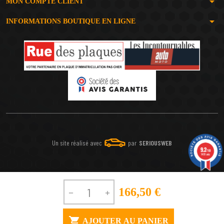
arrow_drop_down
MON COMPTE CLIENT
arrow_drop_down
INFORMATIONS BOUTIQUE EN LIGNE
Un site réalisé avec
par
SERIOUSWEB
9.2
/10
1491 avis
166,50 €



AJOUTER AU PANIER