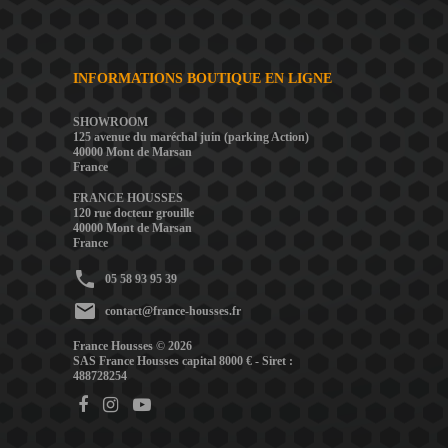
INFORMATIONS BOUTIQUE EN LIGNE
SHOWROOM
125 avenue du maréchal juin (parking Action)
40000 Mont de Marsan
France
FRANCE HOUSSES
120 rue docteur grouille
40000 Mont de Marsan
France
phone
05 58 93 95 39
mail
contact@france-housses.fr
France Housses © 2026
SAS France Housses capital 8000 € - Siret :
488728254