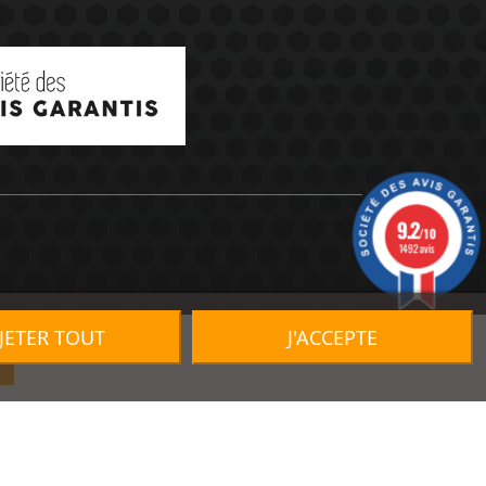
9.2
/10
1492 avis
JETER TOUT
J'ACCEPTE
R