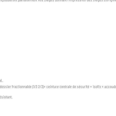
.
al.
 dossier fractionnable (1/3 2/3)+ ceinture centrale de sécurité + isofix + accou
ésistant.