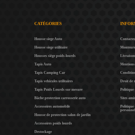
CATÉGORIES
INFOR
Housse siege Auto
Contacte
Housse siege utilitaire
Monteur
Housses siège poids-lourds
Livraison
Tapis Auto
Mentions 
Tapis Camping Car
Condition
Tapis vehicules utilitaires
Droit de 
Tapis Poids Lourds sur mesure
Politique
Bâche protection carrosserie auto
Sites ami
Accessoires automobile
Politique
personnel
Housse de protection salon de jardin
Accessoires poids lourds
Destockage