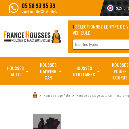
05 58 93 95 39
9,2/10
s
Lun-Ven | 9h-12h et 14h-17h
1
SÉLECTIONNEZ LE TYPE DE 
VÉHICULE
Tous les types
HOUSSES
HOUSSES
HOUSSES
HOUSSES
CAMPING
POIDS-
AUTO
UTILITAIRES
CAR
LOURDS
Housse siege Auto
Housse de siège auto sur mesure - g