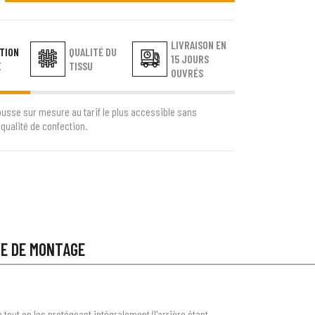
LIVRAISON EN
TION
QUALITÉ DU
15 JOURS
E
TISSU
OUVRÉS
ousse sur mesure au tarif le plus accessible sans
qualité de confection.
CE DE MONTAGE
out en les protégeant intégralement (l'arrière étant