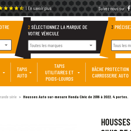
|
En savoir plus
tar
star
star
star
star_half
Suivez nous sur
VOTRE
2
SÉLECTIONNEZ LA MARQUE DE
3
PRÉCISE
VOTRE VÉHICULE
arrow_drop_down
arrow_drop_down
Toutes les marques
Tous les 
TAPIS
TAPIS
BÂCHE PROTECTION
UTILITAIRES ET
AUTO
CARROSSERIE AUTO
POIDS-LOURDS
rande série
Housses Auto sur-mesure Honda Civic de 2016 à 2022. 4 portes.
HOUSSES