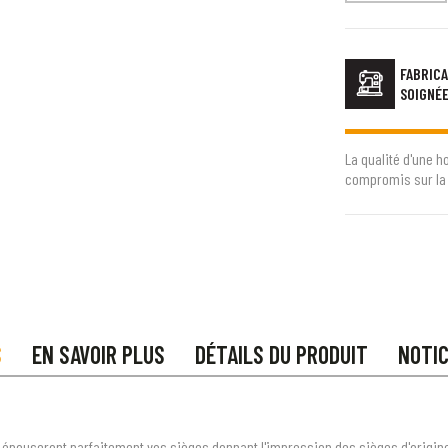
FABRICA
SOIGNÉ
La qualité d'une h
compromis sur la 
S
EN SAVOIR PLUS
DÉTAILS DU PRODUIT
NOTI
 épouseront parfaitement vos sièges donnant l'impression des sièges d'origine t