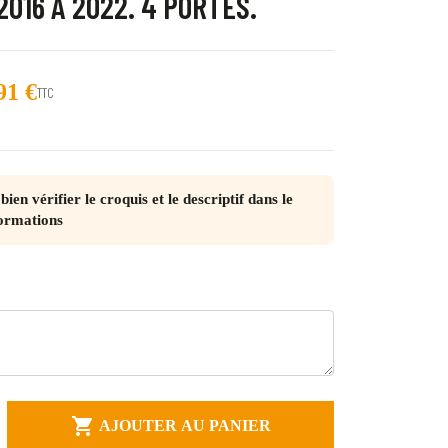
 2016 À 2022. 4 PORTES.
91 €
TTC
trot
cho
bien vérifier le croquis et le descriptif dans le
ormations
juliette
 Quebec

AJOUTER AU PANIER