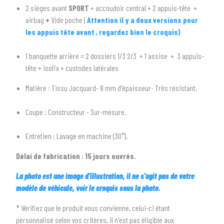
2 sièges avant
SPORT
+ accoudoir central + 2 appuis-tête +
arrow_drop_down
Tous les types
airbag
+
Vide poche (
Attention il y a deux versions pour
les appuis tête avant , regardez bien le croquis)
2
SÉLECTIONNEZ LA MARQUE DE VOTRE VÉHICULE
arrow_drop_down
Toutes les marques
1 banquette arrière = 2 dossiers 1/3 2/3 + 1 assise + 3 appuis-
tête + isofix + custodes latérales
3
PRÉCISEZ LE MODÈLE
Matière : Tissu Jacquard- 8 mm d'épaisseur- Très résistant.
arrow_drop_down
Tous les modèles
Coupe : Constructeur - Sur-mesure.
Entretien : Lavage en machine (30°).
Délai de fabrication : 15 jours ouvrés.
La photo est une image d'illustration, il ne s'agit pas de votre
modèle de véhicule, voir le croquis sous la photo.
* Vérifiez que le produit vous convienne, celui-ci étant
personnalisé selon vos critères, il n'est pas éligible aux